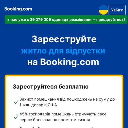
Увійти
У нас уже є 29 279 209 одиниць розміщення – приєднуйтесь!
апартаменти
Зареєструйте
готель
житло для відпустки
на Booking.com
гостьовий будинок
готель типу "ліжко і
сніданок"
Зареструйтеся безплатно
Захист помешкання від пошкоджень на суму до
1 млн доларів США
45% господарів помешкань отримують своє
перше бронювання протягом тижня