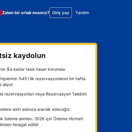
Zaten bir ortak mısınız?
Giriş yap
Yardım
tsiz kaydolun
yon $’a kadar tesis hasar koruması
hiplerinin %45’i ilk rezervasyonlarını bir hafta
e alıyor
da rezervasyonları veya Rezervasyon Talebini
lere sizin adınıza aracılık edeceğiz
ük ödeme alımları. 2026 için Ödeme Hizmeti
inden feragat edildi