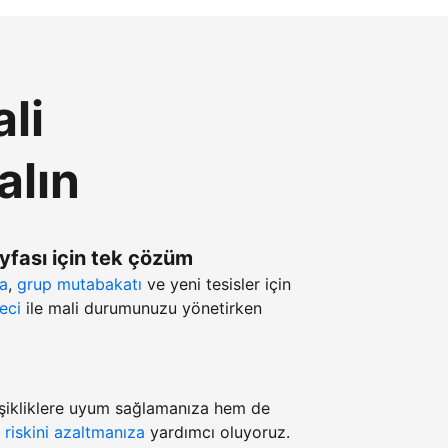
li
alın
ayfası için tek çözüm
ma
,
grup mutabakatı
ve yeni tesisler için
eci
ile mali durumunuzu yönetirken
şikliklere uyum sağlamanıza hem de
z
riskini azaltmanıza
yardımcı oluyoruz.