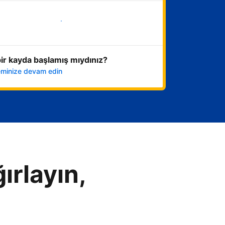
Hemen başla
ir kayda başlamış mıydınız?
leminize devam edin
ırlayın,