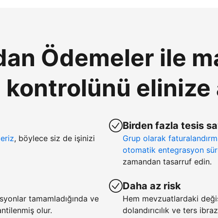
an Ödemeler ile ma
ontrolünü elinize 
Birden fazla tesis s
eriz
, böylece siz de işinizi
Grup olarak faturalandır
otomatik entegrasyon sür
zamandan tasarruf edin.
Daha az risk
asyonlar tamamladığında ve
Hem mevzuatlardaki deği
tilenmiş olur.
dolandırıcılık ve ters ibra