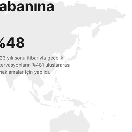
tabanına
%48
23 yılı sonu itibarıyla gecelik
zervasyonların %48’i uluslararası
naklamalar için yapıldı.