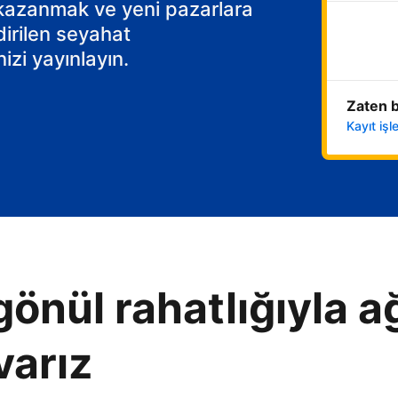
 kazanmak ve yeni pazarlara
dirilen seyahat
izi yayınlayın.
Zaten b
Kayıt iş
gönül rahatlığıyla ağ
varız