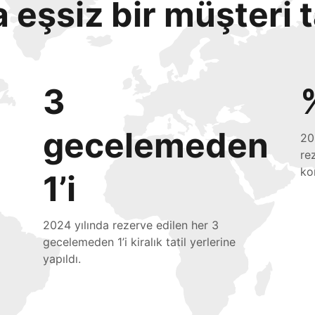
eşsiz bir müşteri 
3
gecelemeden
20
re
ko
1’i
2024 yılında rezerve edilen her 3
gecelemeden 1’i kiralık tatil yerlerine
yapıldı.