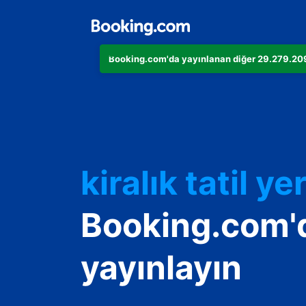
Booking.com'da yayınlanan diğer 29.279.209 
Dairenizi
Otelinizi
kiralık tatil yer
Konukevinizi
Booking.com'
Oda ve kahvalt
yayınlayın