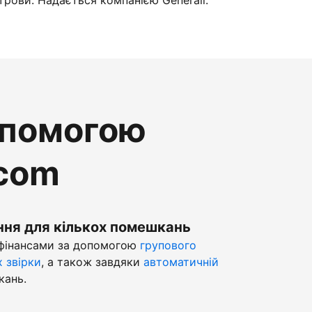
трови. Надається компанією Generali.
опомогою
.com
ння для кількох помешкань
 фінансами за допомогою
групового
х звірки
, а також завдяки
автоматичній
кань.