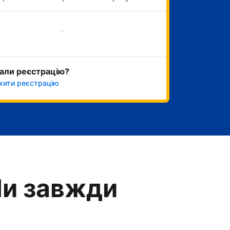
Розпочати зараз
али реєстрацію?
ити реєстрацію
Ми завжди