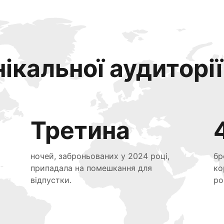
ікальної аудиторії
Третина
ночей, заброньованих у 2024 році,
бр
припадала на помешкання для
ко
відпустки.
ро
я