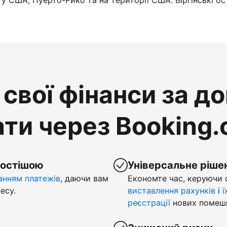
у США, Пуерто-Рико та на території США. Віргінські ос
свої фінанси за д
ти через Booking
ростішою
Універсальне ріше
нням платежів
, даючи вам
Економте час, керуючи
есу.
виставлення рахунків
і
ї
реєстрації
нових помеш