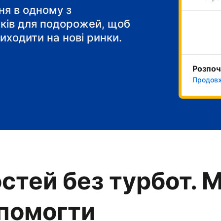
 сніданок"
я в одному з
тків для подорожей, щоб
иходити на нові ринки.
Розпоч
Продовж
стей без турбот. 
опомогти