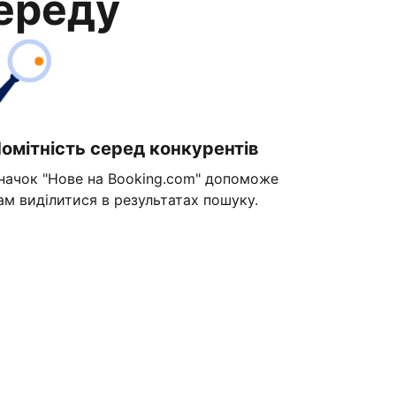
переду
омітність серед конкурентів
начок "Нове на Booking.com" допоможе
ам виділитися в результатах пошуку.