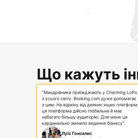
Привабити нових гостей вже сьогодні
Що кажуть інш
"Мандрівники приїжджають у Charming Lofts
з усього світу. Booking.com дуже допомагає
з цим. На відміну від деяких інших платформ
ця платформа дійсно глобальна й має
набагато більшу аудиторію. Для мене це
кардинально змінило ведення бізнесу".
Луїс Гонсалес