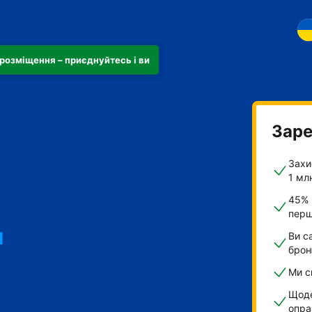
розміщення – приєднуйтесь і ви
Заре
Захи
1 мл
45% 
перш
и
Ви с
брон
Ми с
Щоде
опра