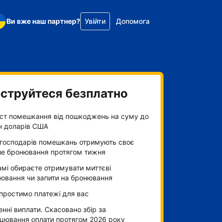
Ви вже наш партнер?
Увійти
Допомога
струйтеся безплатно
ст помешкання від пошкоджень на суму до
н доларів США
господарів помешкань отримують своє
е бронювання протягом тижня
амі обираєте отримувати миттєві
ювання чи запити на бронювання
простимо платежі для вас
нні виплати. Скасовано збір за
цювання оплати протягом 2026 року