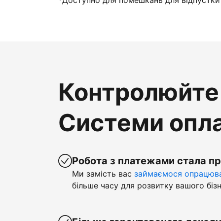
*Доступно для помешкань для відпустки 
Контролюйте 
Системи опла
Робота з платежами стала п
Ми замість вас
займаємося опрацюва
більше часу для розвитку вашого бізн