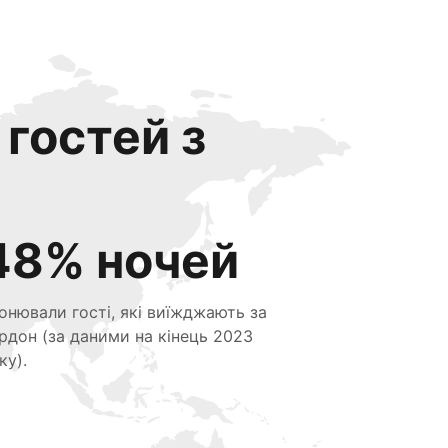
 гостей з
48% ночей
онювали гості, які виїжджають за
рдон (за даними на кінець 2023
ку).