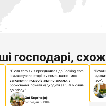
і господарі, схожі
"Після того як я приєдналася до Booking.com
"Почати
і налаштувала сторінку помешкання, моє
надзвич
,
заповнення номерів значно зросло, а
часу".
бронювання почали надходити за 5-6 місяців
до заїзду".
Зої Берґгофф
Господиня зі США