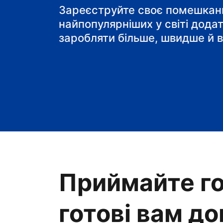
готель типу "ліжко і
Зареєструйте своє помешканн
найпопулярніших у світі дода
заробляти більше, швидше й в
Приймайте го
готові вам д