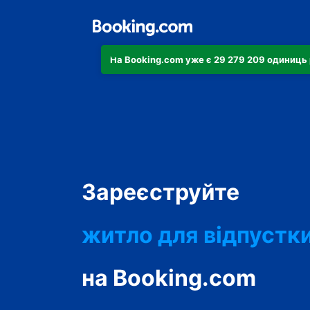
На Booking.com уже є 29 279 209 одиниць 
апартаменти
Зареєструйте
готель
житло для відпустк
гостьовий будинок
на Booking.com