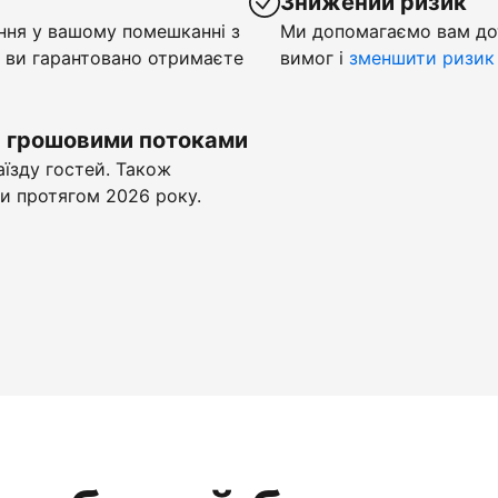
у
Знижений ризик
ння у вашому помешканні з
Ми допомагаємо вам до
 ви гарантовано отримаєте
вимог і
зменшити ризик
и грошовими потоками
аїзду гостей. Також
и протягом 2026 року.