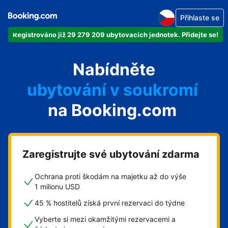
Přihlaste se
Registrováno již 29 279 209 ubytovacích jednotek. Přidejte se!
svůj byt
Nabídněte
svůj hotel
ubytování v soukromí
na Booking.com
svůj penzion
svou chatu
Zaregistrujte své ubytování zdarma
Ochrana proti škodám na majetku až do výše
1 milionu USD
45 % hostitelů získá první rezervaci do týdne
Vyberte si mezi okamžitými rezervacemi a