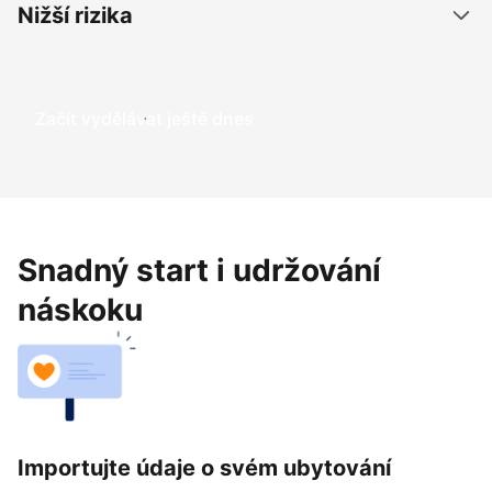
Nižší rizika
Začít vydělávat ještě dnes
Snadný start i udržování
náskoku
Importujte údaje o svém ubytování