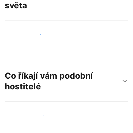
světa
Oslovit nové hosty už dnes
Co říkají vám podobní
hostitelé
Připojit se k dalším hostitelům