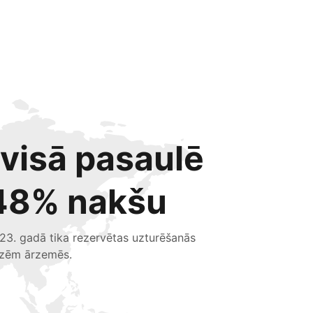
 visā pasaulē
48% nakšu
23. gadā tika rezervētas uzturēšanās
izēm ārzemēs.