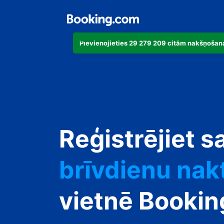
Pievienojieties 29 279 209 citām nakšņošana
dzīvokli
viesnīcu
Reģistrējiet s
brīvdienu nak
viesu namu
vietnē Booki