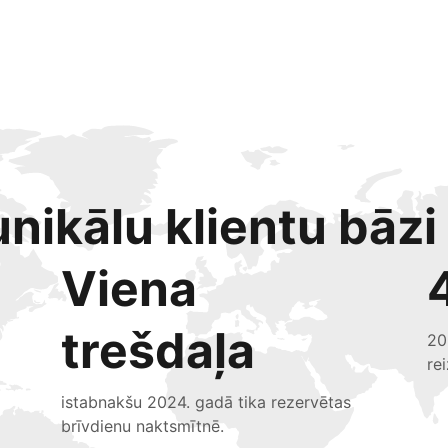
nikālu klientu bāzi
Viena
trešdaļa
20
re
istabnakšu 2024. gadā tika rezervētas
brīvdienu naktsmītnē.