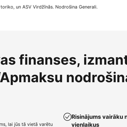
oriko, un ASV Virdžīnās. Nodrošina Generali.
vas finanses, izman
“Apmaksu nodrošin
Risinājums vairāku 
ms, lai jūs tā vietā varētu
vienlaikus