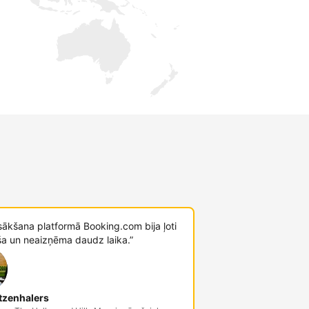
sākšana platformā Booking.com bija ļoti
ša un neaizņēma daudz laika.”
tzenhalers