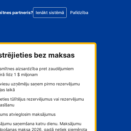
mītnes partneris?
Ienākt sistēmā
Palīdzība
strējieties bez maksas
smītnes aizsardzība pret zaudējumiem
ā līdz 1 $ miljonam
viesu uzņēmēju saņem pirmo rezervējumu
as laikā
ieties tūlītējus rezervējumus vai rezervējumu
rasīšanu
jums atvieglosim maksājumus
ājumu saņemšana katru dienu. Maksājumu
lpošanas maksa 2026. gadā netiek piemērota