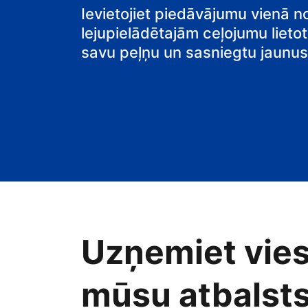
pansiju
Ievietojiet piedāvājumu vienā n
lejupielādētajām ceļojumu lietot
savu peļņu un sasniegtu jaunus 
Uzņemiet vies
mūsu atbalsts