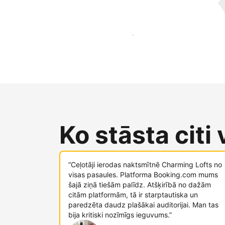
Sasniegt jaunus viesus jau šodien
Ko stāsta citi
“Ceļotāji ierodas naktsmītnē Charming Lofts no
visas pasaules. Platforma Booking.com mums
šajā ziņā tiešām palīdz. Atšķirībā no dažām
citām platformām, tā ir starptautiska un
paredzēta daudz plašākai auditorijai. Man tas
bija kritiski nozīmīgs ieguvums.”