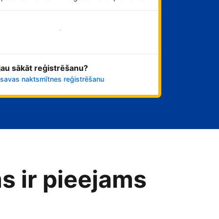
Sāciet tūlīt!
 jau sākāt reģistrēšanu?
 savas naktsmītnes reģistrēšanu
s ir pieejams