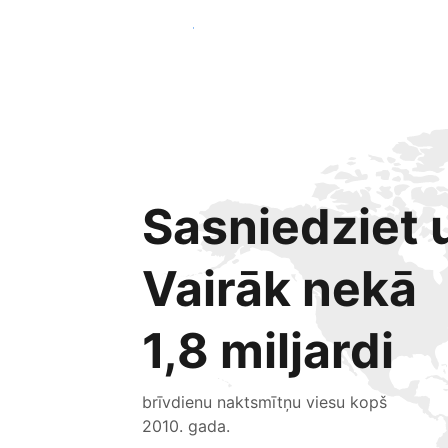
Sākt jau šodien
Sasniedziet u
Vairāk nekā
1,8 miljardi
brīvdienu naktsmītņu viesu kopš
2010. gada.