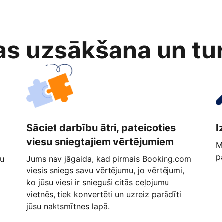
as uzsākšana un tu
Sāciet darbību ātri, pateicoties
I
viesu sniegtajiem vērtējumiem
M
p
ņu
Jums nav jāgaida, kad pirmais Booking.com
viesis sniegs savu vērtējumu, jo vērtējumi,
ko jūsu viesi ir snieguši citās ceļojumu
vietnēs, tiek konvertēti un uzreiz parādīti
jūsu naktsmītnes lapā.