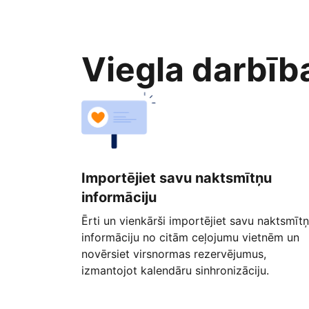
Viegla darbīb
Importējiet savu naktsmītņu
informāciju
Ērti un vienkārši importējiet savu naktsmīt
informāciju no citām ceļojumu vietnēm un
novērsiet virsnormas rezervējumus,
izmantojot kalendāru sinhronizāciju.