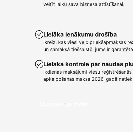
veltīt laiku sava biznesa attīstīšanai.
Lielāka ienākumu drošība
Ikreiz, kas viesi veic priekšapmaksas r
un samaksā tiešsaistē, jums ir garant
Lielāka kontrole pār naudas p
Ikdienas maksājumi viesu reģistrēšanās 
apkalpošanas maksa 2026. gadā netiek
Sākt pelnīt jau šodien