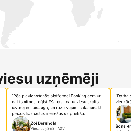
 viesu uzņēmēji
“Pēc pievienošanās platformai Booking.com un
“Darba 
naktsmītnes reģistrēšanas, manu viesu skaits
vienkār
ievērojami pieauga, un rezervējumi sāka ienākt
piecus līdz sešus mēnešus uz priekšu.”
Zoī Berghofa
Šons Ri
Viesu uzņēmēja ASV