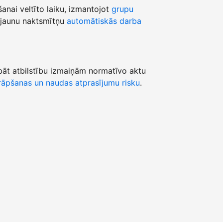
šanai veltīto laiku, izmantojot
grupu
jaunu naktsmītņu
automātiskās darba
āt atbilstību izmaiņām normatīvo aktu
āpšanas un naudas atprasījumu risku
.