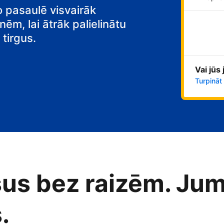
o pasaulē visvairāk
nēm, lai ātrāk palielinātu
tirgus.
Vai jūs
Turpināt
us bez raizēm. Jum
.