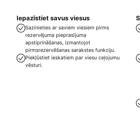
Iepazīstiet savus viesus
S
Sazinieties ar saviem viesiem pirms
rezervējuma pieprasījuma
apstiprināšanas, izmantojot
pirmsrezervēšanas sarakstes funkciju.
Piekļūstiet ieskatiem par viesu ceļojumu
vēsturi.