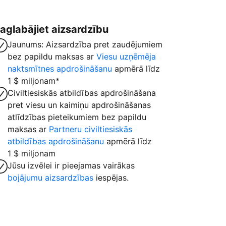
aglabājiet aizsardzību
Jaunums: Aizsardzība pret zaudējumiem
bez papildu maksas ar
Viesu uzņēmēja
naktsmītnes apdrošināšanu
apmērā līdz
1 $ miljonam*
Civiltiesiskās atbildības apdrošināšana
pret viesu un kaimiņu apdrošināšanas
atlīdzības pieteikumiem bez papildu
maksas ar
Partneru civiltiesiskās
atbildības apdrošināšanu
apmērā līdz
1 $ miljonam
Jūsu izvēlei ir pieejamas vairākas
bojājumu aizsardzības
iespējas.