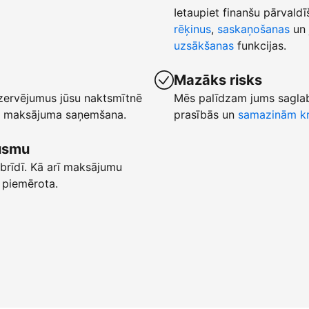
Ietaupiet finanšu pārvaldī
rēķinus
,
saskaņošanas
un 
uzsākšanas
funkcijas.
Mazāks risks
ezervējumus jūsu naktsmītnē
Mēs palīdzam jums saglab
ēta maksājuma saņemšana.
prasībās un
samazinām kr
lūsmu
brīdī. Kā arī maksājumu
 piemērota.