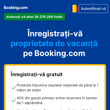
Autentificați-vă
Alăturați-vă altor 29.279.209 listări
apartamentul
Înregistrați-vă
hotelul
proprietate de vacanță
pe Booking.com
pensiunea
B&B-ul
Înregistrați-vă gratuit
Protecție împotriva daunelor materiale de până la 1
milion de dolari
45% din gazde primesc prima rezervare în termen
de 1 săptămână