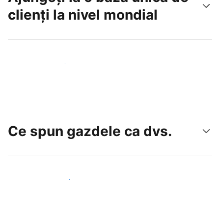
clienți la nivel mondial
Atrageți noi oaspeți astăzi
Ce spun gazdele ca dvs.
Alăturați-vă gazdelor ca dvs.