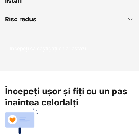
listări
Risc redus
Începeți să câștigați chiar astăzi
Începeți ușor și fiți cu un pas
înaintea celorlalți