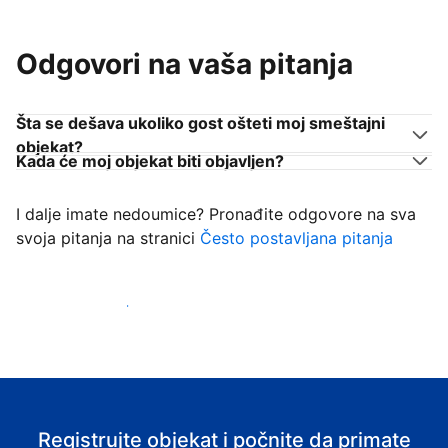
Odgovori na vaša pitanja
Šta se dešava ukoliko gost ošteti moj smeštajni
objekat?
Kada će moj objekat biti objavljen?
I dalje imate nedoumice? Pronađite odgovore na sva
svoja pitanja na stranici
Često postavljana pitanja
Počnite da primate goste
Registrujte objekat i počnite da primate