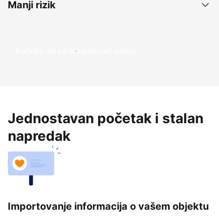
Manji rizik
Počnite da zarađujete već danas
Jednostavan početak i stalan
napredak
Importovanje informacija o vašem objektu