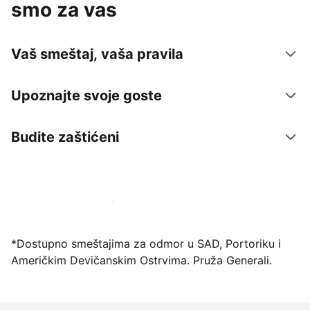
smo za vas
Vaš smeštaj, vaša pravila
Upoznajte svoje goste
Budite zaštićeni
Registrujte svoj objekat već danas
*Dostupno smeštajima za odmor u SAD, Portoriku i
Američkim Devičanskim Ostrvima. Pruža Generali.