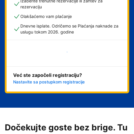
Izaberite trenutne rezervacije ili zahtev za
rezervaciju
Olakšaćemo vam plaćanje
Dnevne isplate. Odričemo se Plaćanja naknade za
uslugu tokom 2026. godine
Počnite odmah
Već ste započeli registraciju?
Nastavite sa postupkom registracije
Dočekujte goste bez brige. Tu