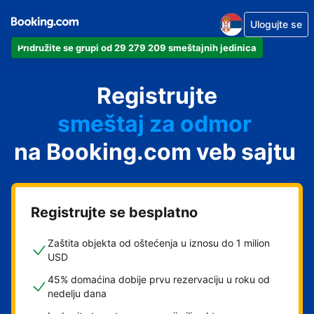
Ulogujte se
Pridružite se grupi od 29 279 209 smeštajnih jedinica
apartman
Registrujte
hotel
smeštaj za odmor
na Booking.com veb sajtu
pansion
hostel
Registrujte se besplatno
Zaštita objekta od oštećenja u iznosu do 1 milion
USD
45% domaćina dobije prvu rezervaciju u roku od
nedelju dana