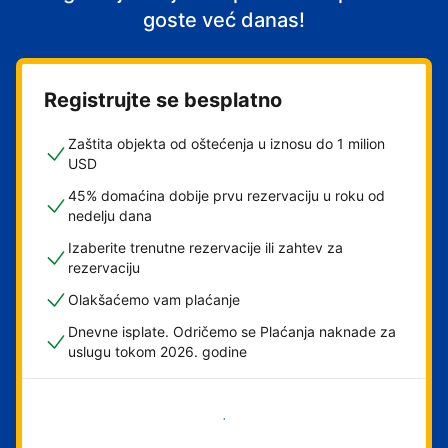
goste već danas!
Registrujte se besplatno
Zaštita objekta od oštećenja u iznosu do 1 milion
USD
45% domaćina dobije prvu rezervaciju u roku od
nedelju dana
Izaberite trenutne rezervacije ili zahtev za
rezervaciju
Olakšaćemo vam plaćanje
Dnevne isplate. Odričemo se Plaćanja naknade za
uslugu tokom 2026. godine
Počnite odmah