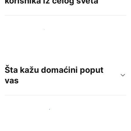
korisnika iz celog sveta
Privucite nove goste već danas
Šta kažu domaćini poput
vas
Pridružite se domaćinima poput vas