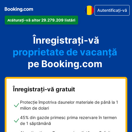
Autentificați-vă
Alăturați-vă altor 29.279.209 listări
apartamentul
Înregistrați-vă
hotelul
proprietate de vacanță
pe Booking.com
pensiunea
B&B-ul
Înregistrați-vă gratuit
Protecție împotriva daunelor materiale de până la 1
milion de dolari
45% din gazde primesc prima rezervare în termen
de 1 săptămână