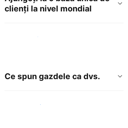
clienți la nivel mondial
Atrageți noi oaspeți astăzi
Ce spun gazdele ca dvs.
Alăturați-vă gazdelor ca dvs.