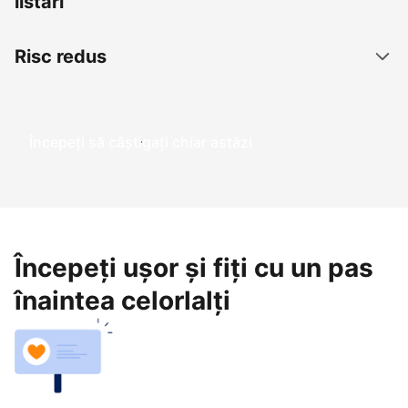
listări
Risc redus
Începeți să câștigați chiar astăzi
Începeți ușor și fiți cu un pas
înaintea celorlalți