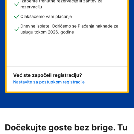
Izaberite trenutne rezervacije ili zahtev za
rezervaciju
Olakšaćemo vam plaćanje
Dnevne isplate. Odričemo se Plaćanja naknade za
uslugu tokom 2026. godine
Počnite odmah
Već ste započeli registraciju?
Nastavite sa postupkom registracije
Dočekujte goste bez brige. Tu