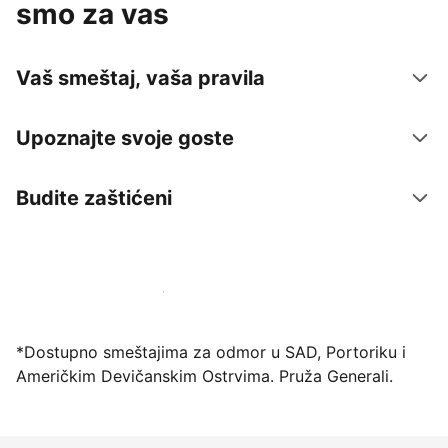
smo za vas
Vaš smeštaj, vaša pravila
Upoznajte svoje goste
Budite zaštićeni
Registrujte svoj objekat već danas
*Dostupno smeštajima za odmor u SAD, Portoriku i
Američkim Devičanskim Ostrvima. Pruža Generali.