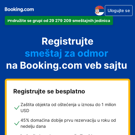
Ulogujte se
apartman
Pridružite se grupi od 29 279 209 smeštajnih jedinica
hotel
Registrujte
smeštaj za odmor
pansion
na Booking.com veb sajtu
hostel
Registrujte se besplatno
Zaštita objekta od oštećenja u iznosu do 1 milion
USD
45% domaćina dobije prvu rezervaciju u roku od
nedelju dana