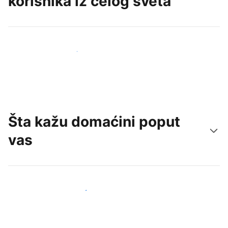
korisnika iz celog sveta
Privucite nove goste već danas
Šta kažu domaćini poput
vas
Pridružite se domaćinima poput vas