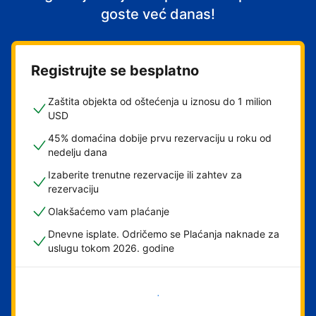
goste već danas!
Registrujte se besplatno
Zaštita objekta od oštećenja u iznosu do 1 milion
USD
45% domaćina dobije prvu rezervaciju u roku od
nedelju dana
Izaberite trenutne rezervacije ili zahtev za
rezervaciju
Olakšaćemo vam plaćanje
Dnevne isplate. Odričemo se Plaćanja naknade za
uslugu tokom 2026. godine
Počnite odmah