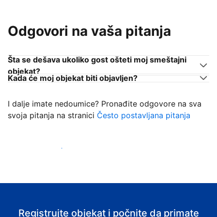
Odgovori na vaša pitanja
Šta se dešava ukoliko gost ošteti moj smeštajni
objekat?
Kada će moj objekat biti objavljen?
I dalje imate nedoumice? Pronađite odgovore na sva
svoja pitanja na stranici
Često postavljana pitanja
Počnite da primate goste
Registrujte objekat i počnite da primate