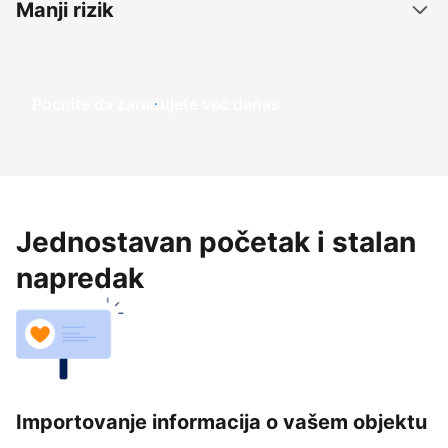
Manji rizik
Počnite da zarađujete već danas
Jednostavan početak i stalan
napredak
Importovanje informacija o vašem objektu