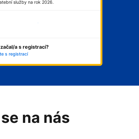
atební služby na rok 2026.
Začít hned
 začal/a s registrací?
e s registrací
 se na nás