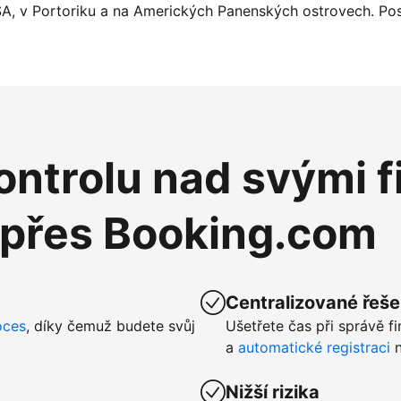
SA, v Portoriku a na Amerických Panenských ostrovech. Pos
ntrolu nad svými f
 přes Booking.com
Centralizované řeše
oces
, díky čemuž budete svůj
Ušetřete čas při správě f
a
automatické registraci
n
Nižší rizika