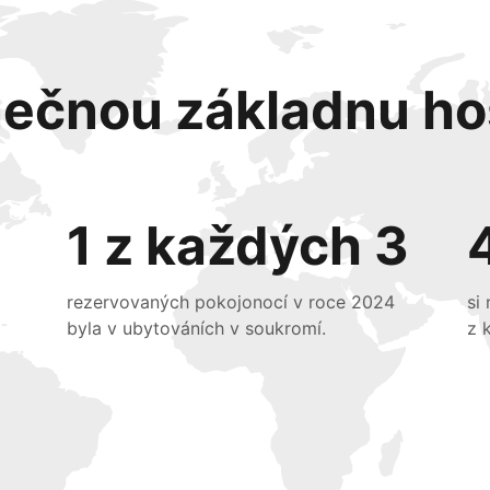
nečnou základnu ho
1 z každých 3
rezervovaných pokojonocí v roce 2024
si
byla v ubytováních v soukromí.
z 