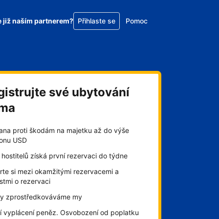
e již naším partnerem?
Přihlaste se
Pomoc
gistrujte své ubytování
rma
ana proti škodám na majetku až do výše
lionu USD
hostitelů získá první rezervaci do týdne
rte si mezi okamžitými rezervacemi a
stmi o rezervaci
by zprostředkováváme my
í vyplácení peněz. Osvobození od poplatku