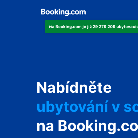
Na Booking.com je již 29 279 209 ubytovacích
svůj byt
Nabídněte
svůj hotel
ubytování v s
svůj penzion
na Booking.c