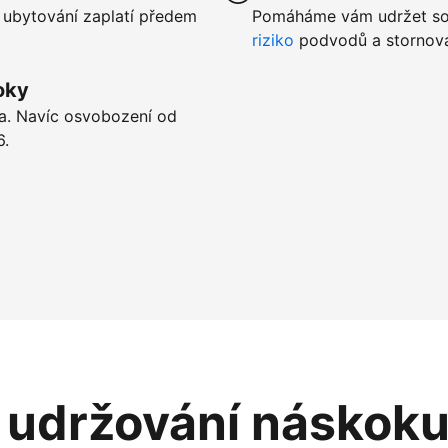
 ubytování zaplatí předem
Pomáháme vám udržet sou
riziko
podvodů a stornová
oky
ta. Navíc osvobození od
6.
i udržování náskok