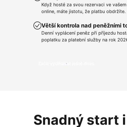
Když hosté za svou rezervaci ve vašem
online, máte jistotu, že platbu obdržíte.
Větší kontrola nad peněžními t
Denní vyplácení peněz při příjezdu hos
poplatku za platební služby na rok 202
Začít vydělávat ještě dnes
Snadný start 