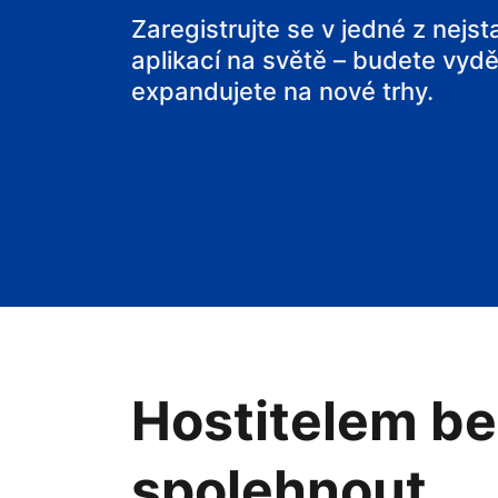
svou chatu
Zaregistrujte se v jedné z nejs
aplikací na světě – budete vyděl
expandujete na nové trhy.
Hostitelem be
spolehnout