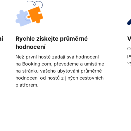
í
Rychle získejte průměrné
V
hodnocení
O
p
Než první hosté zadají svá hodnocení
v
na Booking.com, převedeme a umístíme
na stránku vašeho ubytování průměrné
hodnocení od hostů z jiných cestovních
platforem.