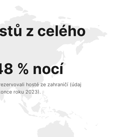
stů z celého
48 % nocí
 rezervovali hosté ze zahraničí (údaj
konce roku 2023).