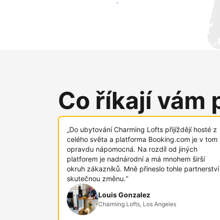
Oslovit nové hosty už dnes
Co říkají vám 
„Do ubytování Charming Lofts přijíždějí hosté z
celého světa a platforma Booking.com je v tom
opravdu nápomocná. Na rozdíl od jiných
platforem je nadnárodní a má mnohem širší
okruh zákazníků. Mně přineslo tohle partnerství
skutečnou změnu.“
Louis Gonzalez
Charming Lofts, Los Angeles