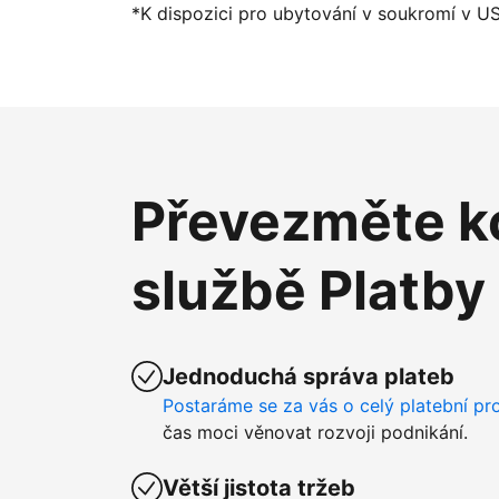
*K dispozici pro ubytování v soukromí v U
Převezměte ko
službě Platby
Jednoduchá správa plateb
Postaráme se za vás o celý platební pr
čas moci věnovat rozvoji podnikání.
Větší jistota tržeb