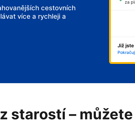
za pl
tahovanějších cestovních
ávat více a rychleji a
Již jste
Pokračujt
z starostí – můžete