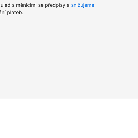
lad s měnícími se předpisy a
snižujeme
ní plateb.
u