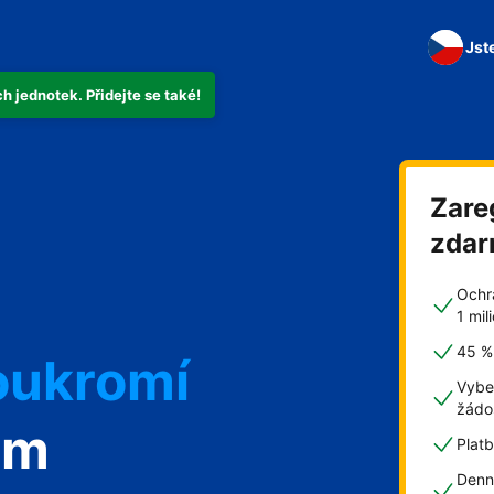
Jst
 jednotek. Přidejte se také!
Zare
zda
Ochr
1 mi
45 % 
oukromí
Vybe
žádo
om
Plat
Denn