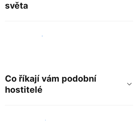
světa
Oslovit nové hosty už dnes
Co říkají vám podobní
hostitelé
Připojit se k dalším hostitelům