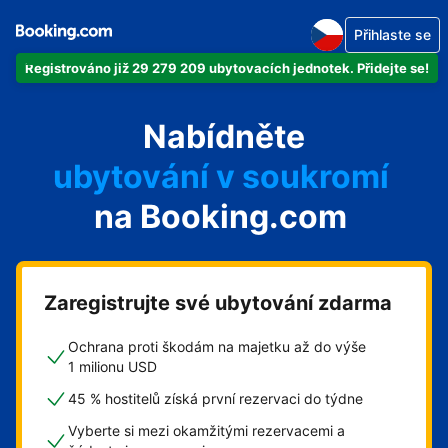
Přihlaste se
Registrováno již 29 279 209 ubytovacích jednotek. Přidejte se!
svůj byt
Nabídněte
svůj hotel
ubytování v soukromí
na Booking.com
svůj penzion
svou chatu
Zaregistrujte své ubytování zdarma
Ochrana proti škodám na majetku až do výše
1 milionu USD
45 % hostitelů získá první rezervaci do týdne
Vyberte si mezi okamžitými rezervacemi a