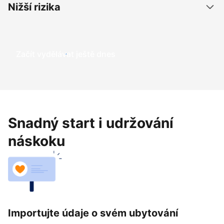
Nižší rizika
Začít vydělávat ještě dnes
Snadný start i udržování
náskoku
Importujte údaje o svém ubytování