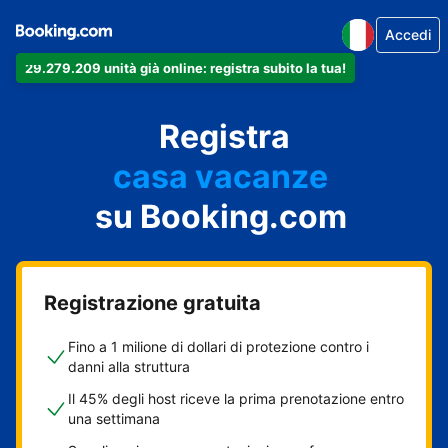
Accedi
29.279.209 unità già online: registra subito la tua!
il tuo appartamento
il tuo hotel
Registra
casa vacanze
la tua guest house
su Booking.com
il tuo B&B
Registrazione gratuita
Fino a 1 milione di dollari di protezione contro i
danni alla struttura
Il 45% degli host riceve la prima prenotazione entro
una settimana