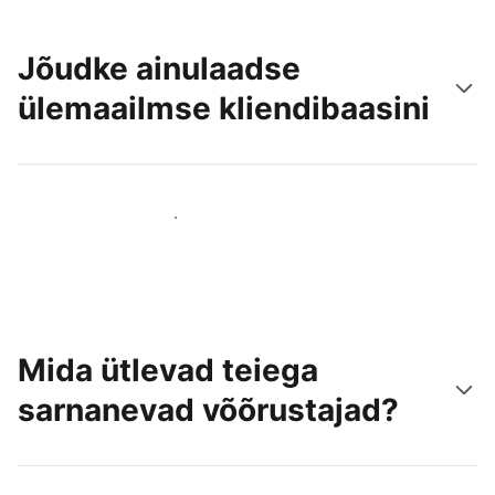
Jõudke ainulaadse
ülemaailmse kliendibaasini
Jõua juba täna uute külastajateni
Mida ütlevad teiega
sarnanevad võõrustajad?