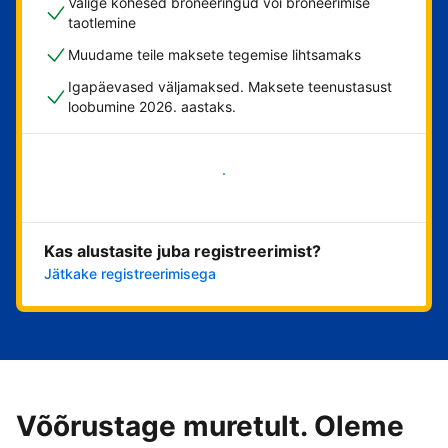
Valige kohesed broneeringud või broneerimise
taotlemine
Muudame teile maksete tegemise lihtsamaks
Igapäevased väljamaksed. Maksete teenustasust
loobumine 2026. aastaks.
Alusta kohe
Kas alustasite juba registreerimist?
Jätkake registreerimisega
Võõrustage muretult. Oleme