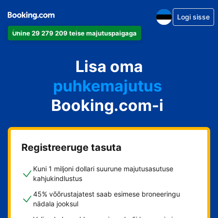
Logi sisse
Ühine 29 279 209 teise majutuspaigaga
apartement
Lisa oma
hotell
puhkemajutus
Booking.com-i
külalistemaja
hostel
Registreeruge tasuta
Kuni 1 miljoni dollari suurune majutusasutuse
kahjukindlustus
45% võõrustajatest saab esimese broneeringu
nädala jooksul