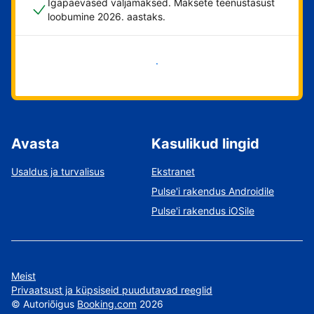
Igapäevased väljamaksed. Maksete teenustasust
loobumine 2026. aastaks.
Alusta kohe
Avasta
Kasulikud lingid
Usaldus ja turvalisus
Ekstranet
Pulse'i rakendus Androidile
Pulse'i rakendus iOSile
Meist
Privaatsust ja küpsiseid puudutavad reeglid
©
Autoriõigus
Booking.com
2026