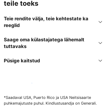
teile toeks
Teie rendite välja, teie kehtestate ka
reeglid
Saage oma külastajatega lähemalt
tuttavaks
Püsige kaitstud
Võõrusta meiega juba täna
*Saadaval USA, Puerto Rico ja USA Neitsisaarte
puhkemajutuste puhul. Kindlustusandja on Generali.