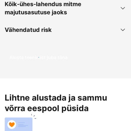
Kõik-ühes-lahendus mitme
majutusasutuse jaoks
Vähendatud risk
Alusta teenimist juba täna
Lihtne alustada ja sammu
võrra eespool püsida