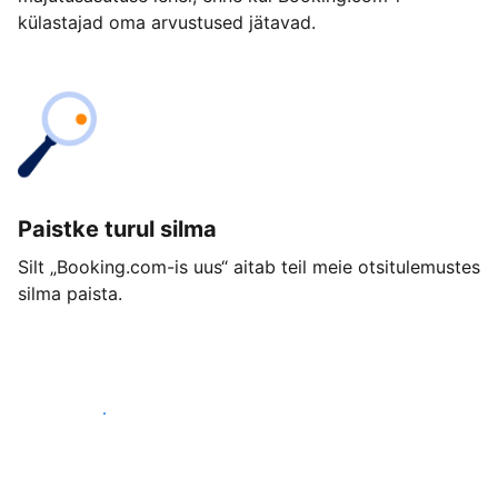
külastajad oma arvustused jätavad.
Paistke turul silma
Silt „Booking.com-is uus“ aitab teil meie otsitulemustes
silma paista.
Alusta juba täna