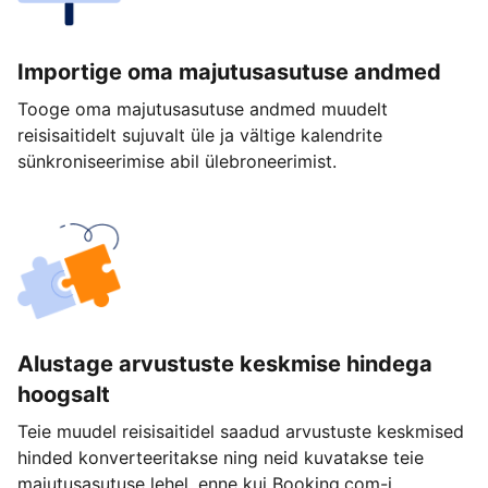
Importige oma majutusasutuse andmed
Tooge oma majutusasutuse andmed muudelt
reisisaitidelt sujuvalt üle ja vältige kalendrite
sünkroniseerimise abil ülebroneerimist.
Alustage arvustuste keskmise hindega
hoogsalt
Teie muudel reisisaitidel saadud arvustuste keskmised
hinded konverteeritakse ning neid kuvatakse teie
majutusasutuse lehel, enne kui Booking.com-i