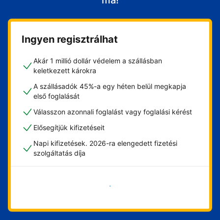
ma!
Ingyen regisztrálhat
Akár 1 millió dollár védelem a szállásban
keletkezett károkra
A szállásadók 45%-a egy héten belül megkapja
első foglalását
Válasszon azonnali foglalást vagy foglalási kérést
Elősegítjük kifizetéseit
Napi kifizetések. 2026-ra elengedett fizetési
szolgáltatás díja
Vágjon bele most