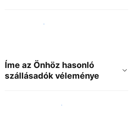
Érjen el új vendégeket még ma
Íme az Önhöz hasonló
szállásadók véleménye
Csatlakozzon Önhöz hasonló szállásadókhoz