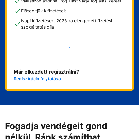
Válasszon azonnali foglalást vagy foglalási kérést
Elősegítjük kifizetéseit
Napi kifizetések. 2026-ra elengedett fizetési
szolgáltatás díja
Vágjon bele most
Már elkezdett regisztrálni?
Regisztráció folytatása
Fogadja vendégeit gond
nélkül. Ránk számíthat