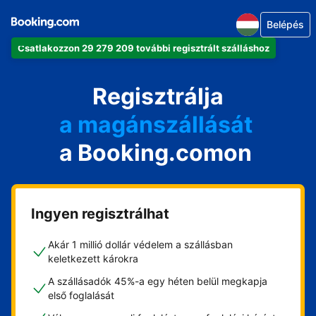
Belépés
Csatlakozzon 29 279 209 további regisztrált szálláshoz
az apartmanját
a szállodáját
Regisztrálja
a magánszállását
a Booking.comon
a vendégházát
a házát
Ingyen regisztrálhat
Akár 1 millió dollár védelem a szállásban
keletkezett károkra
A szállásadók 45%-a egy héten belül megkapja
első foglalását