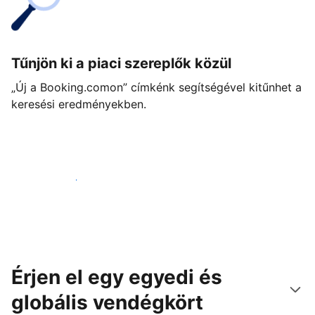
Tűnjön ki a piaci szereplők közül
„Új a Booking.comon” címkénk segítségével kitűnhet a
keresési eredményekben.
Vágjon bele még ma
Érjen el egy egyedi és
globális vendégkört