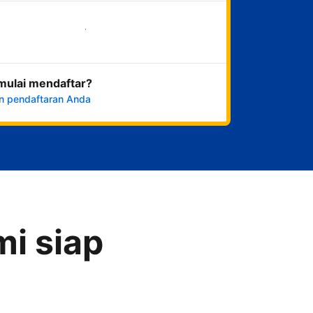
Mulai sekarang
mulai mendaftar?
n pendaftaran Anda
i siap