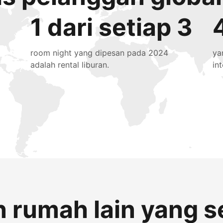
1 dari setiap 3
room night yang dipesan pada 2024
ya
adalah rental liburan.
in
 rumah lain yang s