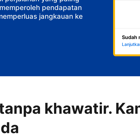
k memperoleh pendapatan
n memperluas jangkauan ke
Sudah 
Lanjutka
anpa khawatir. Kam
nda