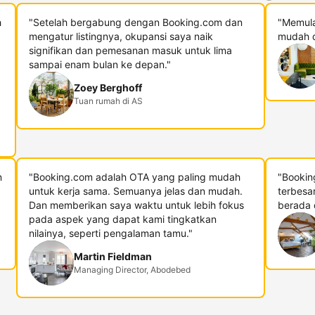
h
"Setelah bergabung dengan Booking.com dan
"Memula
mengatur listingnya, okupansi saya naik
mudah d
signifikan dan pemesanan masuk untuk lima
sampai enam bulan ke depan."
Zoey Berghoff
Tuan rumah di AS
n
"Booking.com adalah OTA yang paling mudah
"Bookin
untuk kerja sama. Semuanya jelas dan mudah.
terbesa
Dan memberikan saya waktu untuk lebih fokus
berada di
pada aspek yang dapat kami tingkatkan
nilainya, seperti pengalaman tamu."
Martin Fieldman
Managing Director, Abodebed