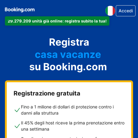
Accedi
29.279.209 unità già online: registra subito la tua!
il tuo appartamento
il tuo hotel
Registra
casa vacanze
la tua guest house
su Booking.com
il tuo B&B
Registrazione gratuita
Fino a 1 milione di dollari di protezione contro i
danni alla struttura
Il 45% degli host riceve la prima prenotazione entro
una settimana