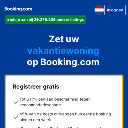
Inloggen
Sluit je aan bij 29.279.209 andere listings
appartement
Zet uw
hotel
vakantiewoning
op Booking.com
pension
bed & breakfast
Registreer gratis
Tot $1 miljoen aan bescherming tegen
accommodatieschade
45% van de hosts ontvangen hun eerste boeking
binnen een week