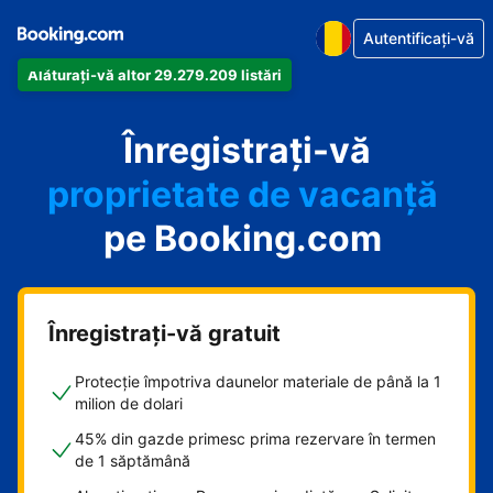
Autentificați-vă
Alăturați-vă altor 29.279.209 listări
apartamentul
Înregistrați-vă
hotelul
proprietate de vacanță
pe Booking.com
pensiunea
B&B-ul
Înregistrați-vă gratuit
Protecție împotriva daunelor materiale de până la 1
milion de dolari
45% din gazde primesc prima rezervare în termen
de 1 săptămână