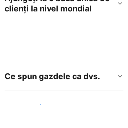
clienți la nivel mondial
Atrageți noi oaspeți astăzi
Ce spun gazdele ca dvs.
Alăturați-vă gazdelor ca dvs.