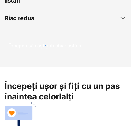
listări
Risc redus
Începeți să câștigați chiar astăzi
Începeți ușor și fiți cu un pas
înaintea celorlalți