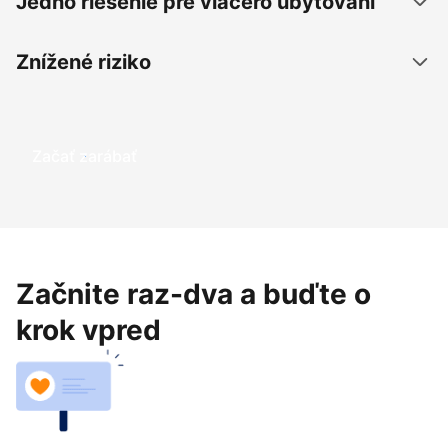
Jedno riešenie pre viacero ubytovaní
Znížené riziko
Začať zarábať
Začnite raz-dva a buďte o
krok vpred