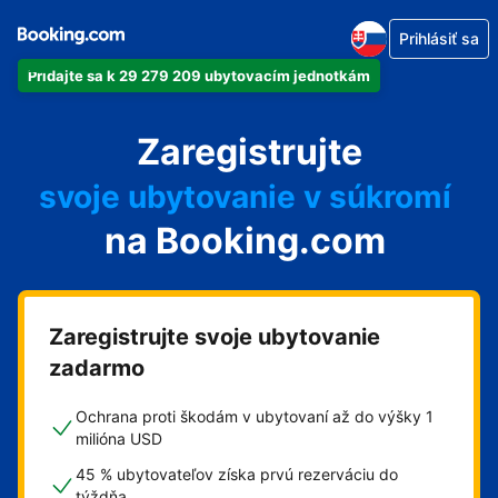
Prihlásiť sa
Pridajte sa k 29 279 209 ubytovacím jednotkám
svoj apartmán
Zaregistrujte
svoj hotel
svoje ubytovanie v súkromí
na Booking.com
svoj penzión
svoje bed and breakfast
Zaregistrujte svoje ubytovanie
zadarmo
Ochrana proti škodám v ubytovaní až do výšky 1
milióna USD
45 % ubytovateľov získa prvú rezerváciu do
týždňa