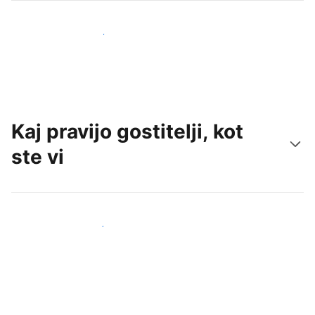
Pridobite nove goste še danes
Kaj pravijo gostitelji, kot
ste vi
Pridruži se drugim gostiteljem