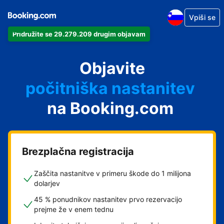
Vpiši se
Pridružite se 29.279.209 drugim objavam
svoj apartma
svoj hotel
Objavite
počitniška nastanitev
na Booking.com
svoje gostišče
svoj B&B
Brezplačna registracija
Zaščita nastanitve v primeru škode do 1 milijona
dolarjev
45 % ponudnikov nastanitev prvo rezervacijo
prejme že v enem tednu