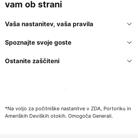
vam ob strani
Vaša nastanitev, vaša pravila
Spoznajte svoje goste
Ostanite zaščiteni
Danes ponudite nastanitev prek naše platforme
*Na voljo za počitniške nastanitve v ZDA, Portoriku in
Ameriških Deviških otokih. Omogoča Generali.