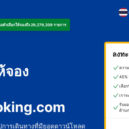
งเสนอตัวเลือกให้จองถึง 29,279,209 รายการ
ลงทะเ
ห้จอง
ความค
45% ข
เลือ
เราจ
oking.com
รับยอ
ด้าน
ปการเดินทางที่มียอดดาวน์โหลด