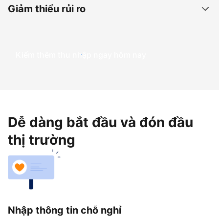
Giảm thiểu rủi ro
Kiếm thêm thu nhập ngay hôm nay
Dễ dàng bắt đầu và đón đầu
thị trường
Nhập thông tin chỗ nghỉ