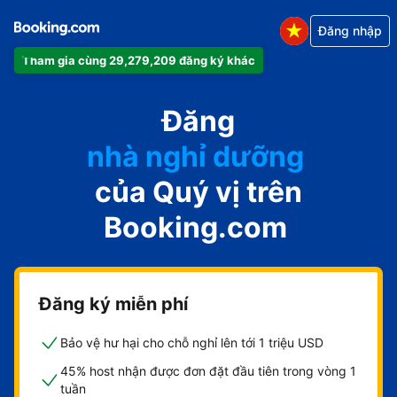
Đăng nhập
Tham gia cùng 29,279,209 đăng ký khác
căn hộ
khách sạn
Đăng
nhà nghỉ dưỡng
của Quý vị trên
guest house
Booking.com
nhà nghỉ B&B
Đăng ký miễn phí
Bảo vệ hư hại cho chỗ nghỉ lên tới 1 triệu USD
45% host nhận được đơn đặt đầu tiên trong vòng 1
tuần