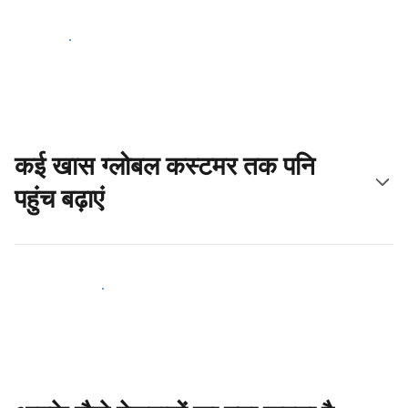
आज ही शुरू करें
कई खास ग्लोबल कस्टमर तक पनि
पहुंच बढ़ाएं
आज ही नए मेहमानों तक पहुंचें