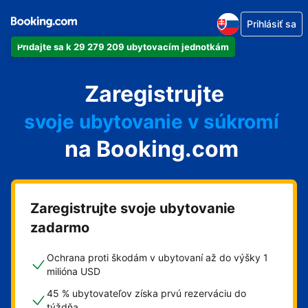
Prihlásiť sa
Pridajte sa k 29 279 209 ubytovacím jednotkám
svoj apartmán
Zaregistrujte
svoj hotel
svoje ubytovanie v súkromí
na Booking.com
svoj penzión
svoje bed and breakfast
Zaregistrujte svoje ubytovanie
zadarmo
Ochrana proti škodám v ubytovaní až do výšky 1
milióna USD
45 % ubytovateľov získa prvú rezerváciu do
týždňa