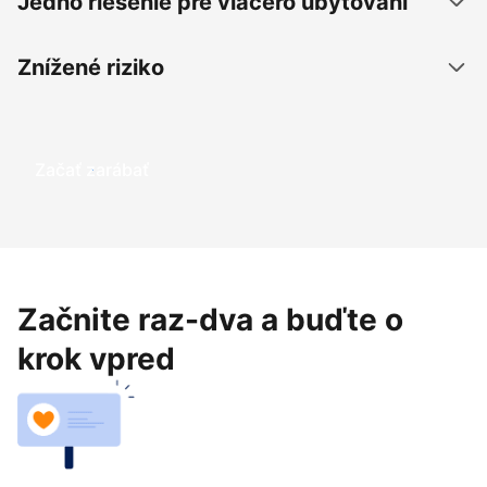
Jedno riešenie pre viacero ubytovaní
Znížené riziko
Začať zarábať
Začnite raz-dva a buďte o
krok vpred