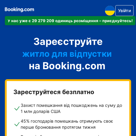
Увійти
У нас уже є 29 279 209 одиниць розміщення – приєднуйтесь!
апартаменти
Зареєструйте
готель
житло для відпустки
на Booking.com
гостьовий будинок
готель типу "ліжко і
сніданок"
Зареструйтеся безплатно
Захист помешкання від пошкоджень на суму до
1 млн доларів США
45% господарів помешкань отримують своє
перше бронювання протягом тижня