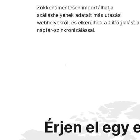
Zökkenőmentesen importálhatja
szálláshelyének adatait más utazási
webhelyekről, és elkerülheti a túlfoglalást a
naptár-szinkronizálással.
Vágjon bele még ma
Érjen el egy 