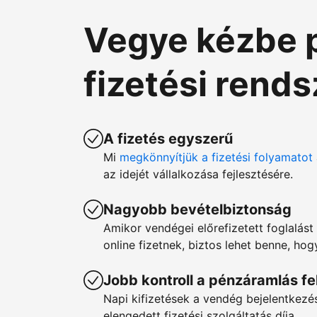
Vegye kézbe 
fizetési rend
A fizetés egyszerű
Mi
megkönnyítjük a fizetési folyamatot
az idejét vállalkozása fejlesztésére.
Nagyobb bevételbiztonság
Amikor vendégei előrefizetett foglalást 
online fizetnek, biztos lehet benne, ho
Jobb kontroll a pénzáramlás fe
Napi kifizetések a vendég bejelentkez
elengedett fizetési szolgáltatás díja.