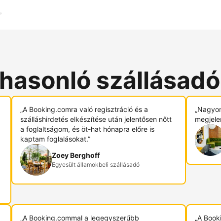
 hasonló szállásad
„A Booking.comra való regisztráció és a
„Nagyon
szálláshirdetés elkészítése után jelentősen nőtt
megjele
a foglaltságom, és öt-hat hónapra előre is
kaptam foglalásokat.”
Zoey Berghoff
Egyesült államokbeli szállásadó
„A Booking.commal a legegyszerűbb
„A Book