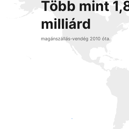
Több mint 1,
milliárd
magánszállás-vendég 2010 óta.
Érjen el új vendégeket még ma