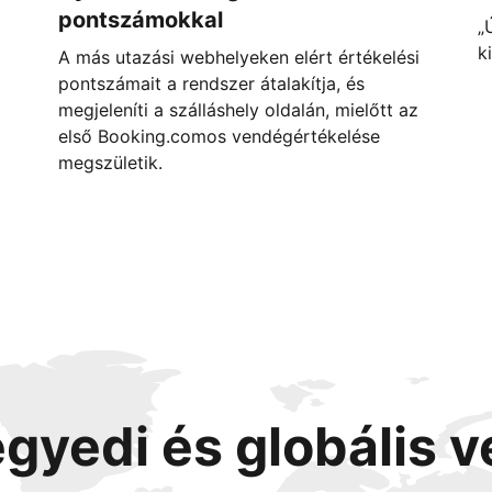
pontszámokkal
„
k
A más utazási webhelyeken elért értékelési
pontszámait a rendszer átalakítja, és
megjeleníti a szálláshely oldalán, mielőtt az
első Booking.comos vendégértékelése
megszületik.
egyedi és globális 