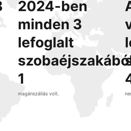
8
2024-ben
minden 3
lefoglalt
szobaéjszakábó
1
magánszállás volt.
ne