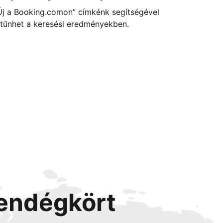
Új a Booking.comon” címkénk segítségével
itűnhet a keresési eredményekben.
vendégkört