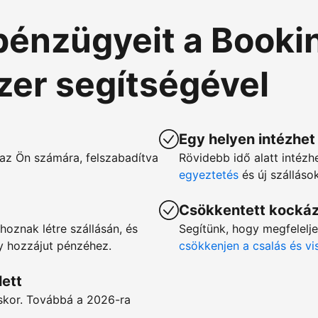
pénzügyeit a Booki
szer segítségével
Egy helyen intézhet
az Ön számára, felszabadítva
Rövidebb idő alatt intézh
egyeztetés
és új szállás
Csökkentett kocká
hoznak létre szállásán, és
Segítünk, hogy megfelelj
gy hozzájut pénzéhez.
csökkenjen a csalás és v
lett
éskor. Továbbá a 2026-ra