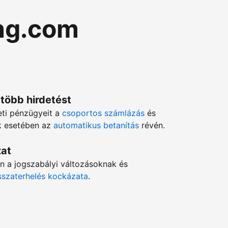
ng.com
 több hirdetést
eti pénzügyeit a
csoportos számlázás
és
ok esetében az
automatikus betanítás
révén.
zat
en a jogszabályi változásoknak és
isszaterhelés kockázata
.