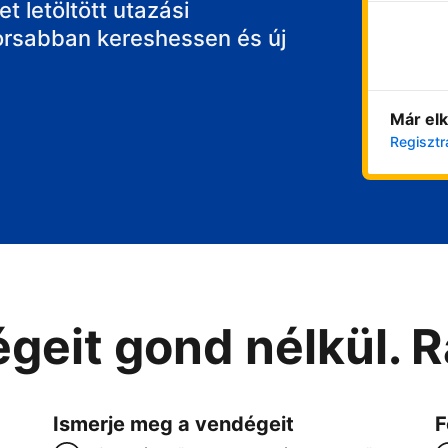
t letöltött utazási
orsabban kereshessen és új
Már elk
Regisztr
geit gond nélkül. 
Ismerje meg a vendégeit
F