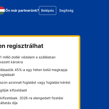
Ön már partnerünk?
Belépés
Segítség
en regisztrálhat
1 millió dollár védelem a szállásban
kezett károkra
állásadók 45%-a egy héten belül megkapja
foglalását
szon azonnali foglalást vagy foglalási kérést
gítjük kifizetéseit
kifizetések. 2026-ra elengedett fizetési
áltatás díja