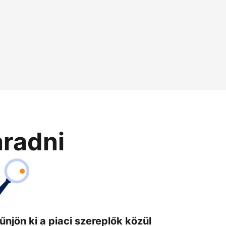
aradni
űnjön ki a piaci szereplők közül