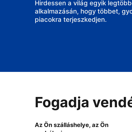
a házát
Hirdessen a világ egyik legtöbbe
alkalmazásán, hogy többet, gy
piacokra terjeszkedjen.
Fogadja vendé
Az Ön szálláshelye, az Ön