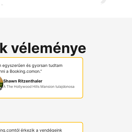
ók véleménye
 egyszerűen és gyorsan tudtam
nni a Booking.comon.”
Shawn Ritzenthaler
A The Hollywood Hills Mansion tulajdonosa
ing.comtól érkezik a vendégeink