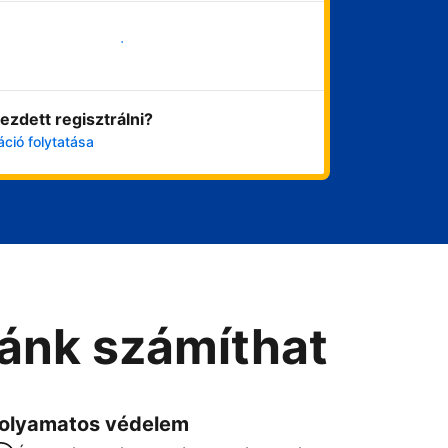
Vágjon bele most
ezdett regisztrálni?
áció folytatása
Ránk számíthat
olyamatos védelem