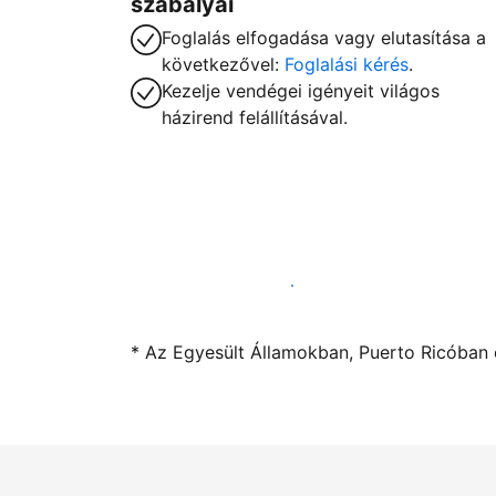
szabályai
Foglalás elfogadása vagy elutasítása a
következővel:
Foglalási kérés
.
Kezelje vendégei igényeit világos
házirend felállításával.
Kínáljon szállást a segítségünkkel
* Az Egyesült Államokban, Puerto Ricóban é