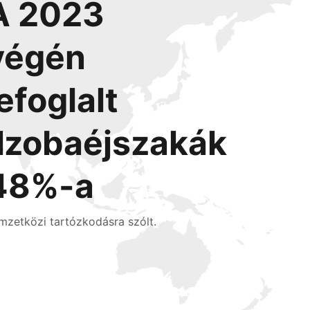
A 2023
végén
lefoglalt
l
szobaéjszakák
48%-a
mzetközi tartózkodásra szólt.