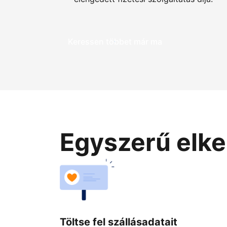
Keressen többet már ma
Egyszerű elke
Töltse fel szállásadatait