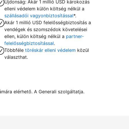
Újdonság: Akár 1 millió USD károkozás
elleni védelem külön költség nélkül a
szállásadói vagyonbiztosítással
*.
Akár 1 millió USD felelősségbiztosítás a
vendégek és szomszédok követelései
ellen, külön költség nélkül a
partner-
felelősségbiztosítással
.
Többféle
töréskár elleni védelem
közül
választhat.
ára elérhető. A Generali szolgáltatja.