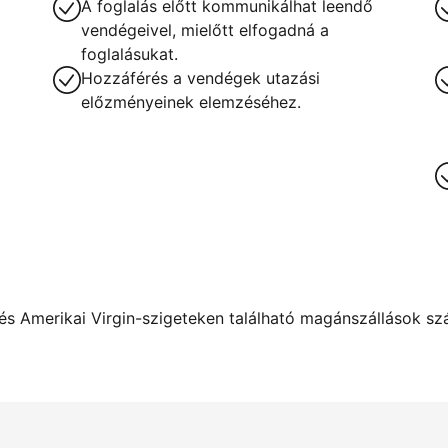
A foglalás előtt kommunikálhat leendő
vendégeivel, mielőtt elfogadná a
foglalásukat.
Hozzáférés a vendégek utazási
előzményeinek elemzéséhez.
s Amerikai Virgin-szigeteken található magánszállások szám