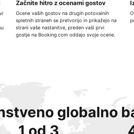
i
Začnite hitro z ocenami gostov
I
vi
Ocene vaših gostov na drugih potovalnih
O
spletnih straneh se pretvorijo in prikažejo na
p
mu
strani vaše nastanitve, preden vaši prvi
gostje na Booking.com oddajo svoje ocene.
instveno globalno b
1 od 3