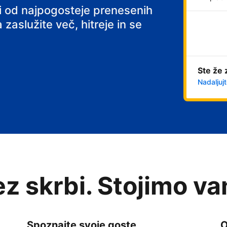
ni od najpogosteje prenesenih
 zaslužite več, hitreje in se
Ste že 
Nadaljujt
rez skrbi. Stojimo v
Spoznajte svoje goste
O