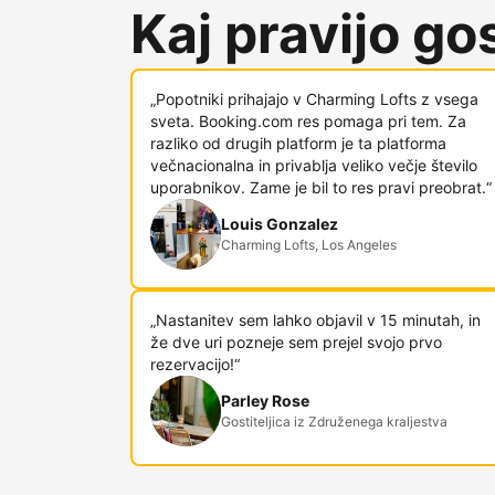
Kaj pravijo gost
„Popotniki prihajajo v Charming Lofts z vsega
sveta. Booking.com res pomaga pri tem. Za
razliko od drugih platform je ta platforma
večnacionalna in privablja veliko večje število
uporabnikov. Zame je bil to res pravi preobrat.“
Louis Gonzalez
Charming Lofts, Los Angeles
„Nastanitev sem lahko objavil v 15 minutah, in
že dve uri pozneje sem prejel svojo prvo
rezervacijo!“
Parley Rose
Gostiteljica iz Združenega kraljestva