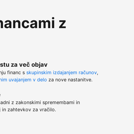
inancami z
stu za več objav
anju financ s
skupinskim izdajanjem računov
,
im uvajanjem v delo
za nove nastanitve.
e
adni z zakonskimi spremembami in
j in zahtevkov za vračilo.