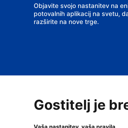
Objavite svojo nastanitev na e
potovalnih aplikacij na svetu, da
razširite na nove trge.
Gostitelj je b
Vaša nastanitev, vaša pravila