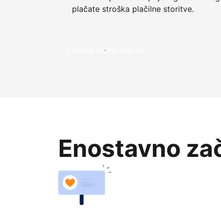
plačate stroška plačilne storitve.
Začnite služiti danes
Enostavno zač