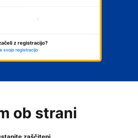
Začni
začeli z registracijo?
e svojo registracijo
am ob strani
stanite zaščiteni