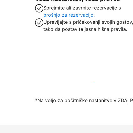
Sprejmite ali zavrnite rezervacije s
prošnjo za rezervacijo
.
Upravljajte s pričakovanji svojih gostov,
tako da postavite jasna hišna pravila.
Danes ponudite nastanitev prek naše pl
*Na voljo za počitniške nastanitve v ZDA, 