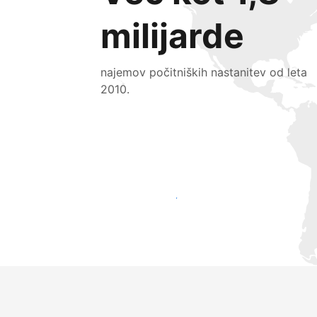
milijarde
najemov počitniških nastanitev od leta
2010.
Pridobite nove goste še danes