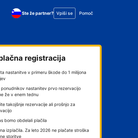
Ste že partner?
Vpiši se
Pomoč
plačna registracija
ta nastanitve v primeru škode do 1 milijona
jev
 ponudnikov nastanitev prvo rezervacijo
me že v enem tednu
ite takojšnje rezervacije ali prošnjo za
vacijo
s bomo obdelali plačila
a izplačila. Za leto 2026 ne plačate stroška
lne storitve