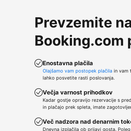
Prevzemite na
Booking.com p
Enostavna plačila
Olajšamo vam postopek plačila
in vam t
lahko posvetite rasti poslovanja.
Večja varnost prihodkov
Kadar gostje opravijo rezervacije s pre
in plačajo prek spleta, imate zagotovlje
Več nadzora nad denarnim to
Dnevna izplačila ob prijavi gosta. Poleg