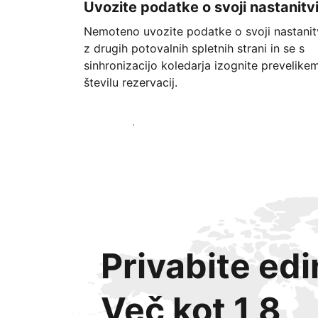
Uvozite podatke o svoji nastanitv
Nemoteno uvozite podatke o svoji nastanit
z drugih potovalnih spletnih strani in se s
sinhronizacijo koledarja izognite prevelike
številu rezervacij.
Začnite danes
Privabite ed
Več kot 1,8