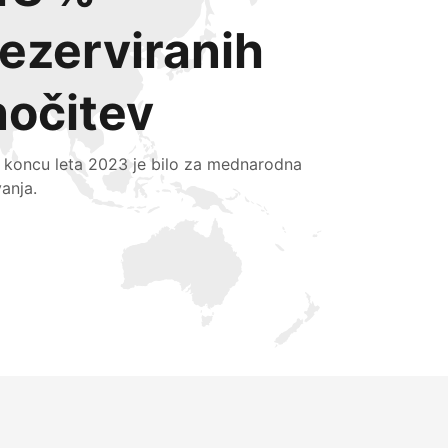
rezerviranih
nočitev
 koncu leta 2023 je bilo za mednarodna
vanja.