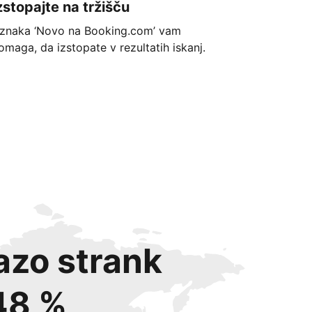
zstopajte na tržišču
znaka ‘Novo na Booking.com’ vam
omaga, da izstopate v rezultatih iskanj.
azo strank
48 %