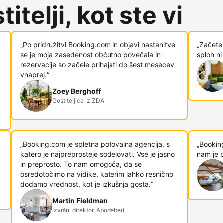
itelji, kot ste vi
„Po pridružitvi Booking.com in objavi nastanitve
„Začetek
se je moja zasedenost občutno povečala in
sploh ni
rezervacije so začele prihajati do šest mesecev
vnaprej.“
Zoey Berghoff
Gostiteljica iz ZDA
„Booking.com je spletna potovalna agencija, s
„Booking
katero je najpreprosteje sodelovati. Vse je jasno
nam je p
in preprosto. To nam omogoča, da se
osredotočimo na vidike, katerim lahko resnično
dodamo vrednost, kot je izkušnja gosta.“
Martin Fieldman
Izvršni direktor, Abodebed