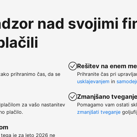
dzor nad svojimi f
lačili
Rešitev na enem me
ako prihranimo čas, da se
Prihranite čas pri upravlj
usklajevanjem
in
samodejn
Zmanjšano tveganj
dplačilom za vašo nastanitev
Pomagamo vam ostati skl
no plačilo.
zmanjšati tveganje
goljufi
kom
 tega je za leto 2026 ne