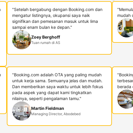
h
"Setelah bergabung dengan Booking.com dan
"Memula
mengatur listingnya, okupansi saya naik
mudah d
signifikan dan pemesanan masuk untuk lima
sampai enam bulan ke depan."
Zoey Berghoff
Tuan rumah di AS
n
"Booking.com adalah OTA yang paling mudah
"Bookin
untuk kerja sama. Semuanya jelas dan mudah.
terbesa
Dan memberikan saya waktu untuk lebih fokus
berada di
pada aspek yang dapat kami tingkatkan
nilainya, seperti pengalaman tamu."
Martin Fieldman
Managing Director, Abodebed