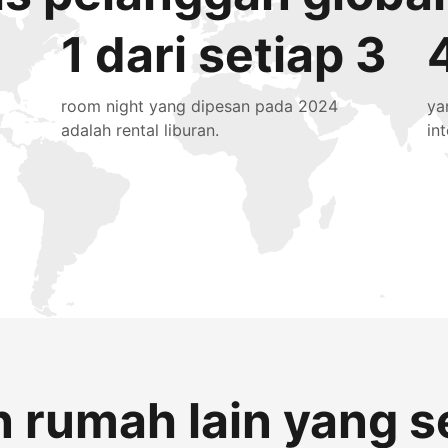
1 dari setiap 3
room night yang dipesan pada 2024
ya
adalah rental liburan.
in
 rumah lain yang s