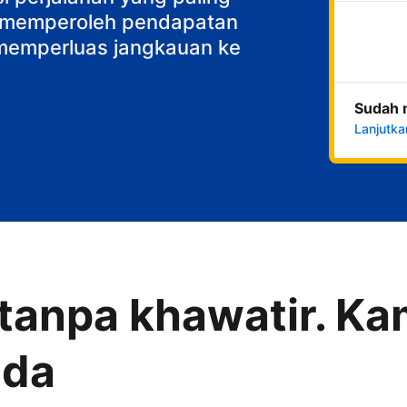
k memperoleh pendapatan
n memperluas jangkauan ke
Sudah 
Lanjutka
anpa khawatir. Kam
nda