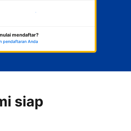
Mulai sekarang
mulai mendaftar?
n pendaftaran Anda
i siap