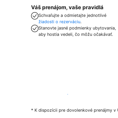
Váš prenájom, vaše pravidlá
Schvaľujte a odmietajte jednotlivé
žiadosti o rezerváciu
.
Stanovte jasné podmienky ubytovania,
aby hostia vedeli, čo môžu očakávať.
Začať ponúkať svoje ubytovanie
* K dispozícii pre dovolenkové prenájmy v