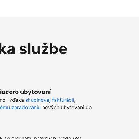
ka službe
viacero ubytovaní
ancií vďaka
skupinovej fakturácii
,
kému zaraďovaniu
nových ubytovaní do
k so zmenami právnych predpisov