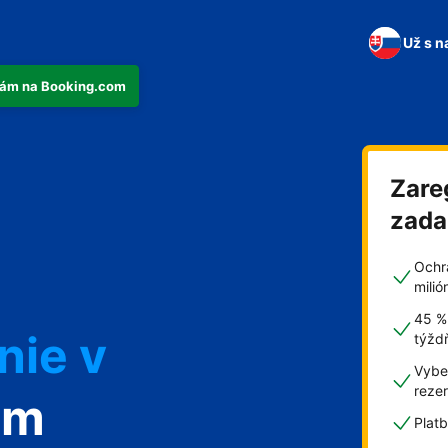
Už s n
tkám na Booking.com
Zare
n
zad
Ochr
mili
45 %
nie v
týžd
Vyber
reze
om
Plat