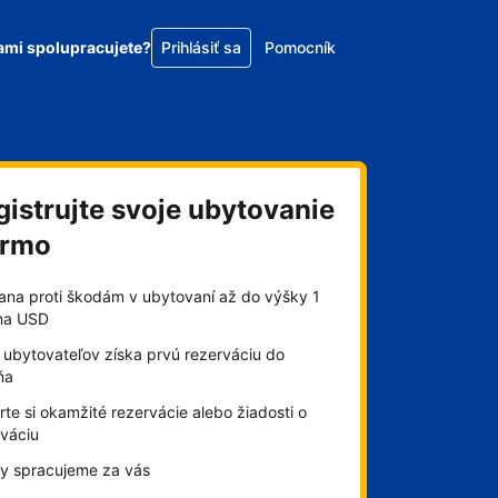
ami spolupracujete?
Prihlásiť sa
Pomocník
gistrujte svoje ubytovanie
armo
ana proti škodám v ubytovaní až do výšky 1
óna USD
 ubytovateľov získa prvú rezerváciu do
ňa
te si okamžité rezervácie alebo žiadosti o
rváciu
by spracujeme za vás