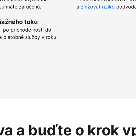
tbu máte zaručenú.
a
znižovať riziko
podvodov
ňažného toku
 po príchode hostí do
a platobné služby v roku
va a buďte o krok v