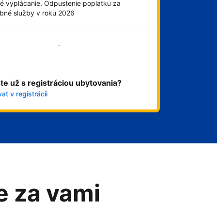
é vyplácanie. Odpustenie poplatku za
obné služby v roku 2026
Začať
ste už s registráciou ubytovania?
ať v registrácii
me za vami