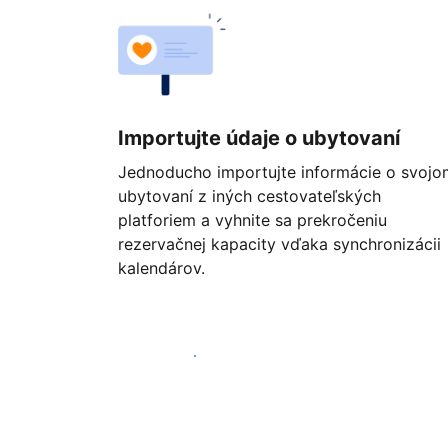
Importujte údaje o ubytovaní
Jednoducho importujte informácie o svojo
ubytovaní z iných cestovateľských
platforiem a vyhnite sa prekročeniu
rezervačnej kapacity vďaka synchronizácii
kalendárov.
Začať ešte dnes