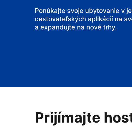
svoj penzión
Ponúkajte svoje ubytovanie v j
cestovateľských aplikácií na sv
svoje bed and
a expandujte na nové trhy.
Prijímajte hos