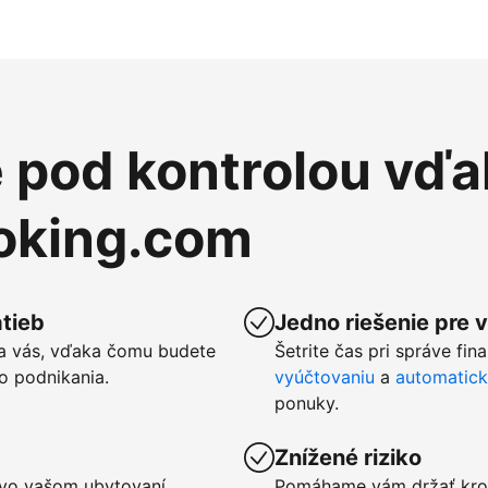
e pod kontrolou vďa
ooking.com
tieb
Jedno riešenie pre 
a vás, vďaka čomu budete
Šetrite čas pri správe fin
o podnikania.
vyúčtovaniu
a
automatic
ponuky.
Znížené riziko
u vo vašom ubytovaní
Pomáhame vám držať kro