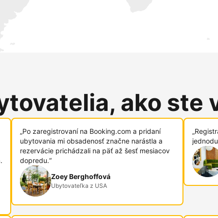
tovatelia, ako ste 
„Po zaregistrovaní na Booking.com a pridaní
„Regist
ubytovania mi obsadenosť značne narástla a
jednodu
rezervácie prichádzali na päť až šesť mesiacov
.
dopredu.“
Zoey Berghoffová
Ubytovateľka z USA