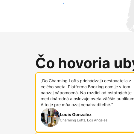
Osloviť nových hostí
Čo hovoria uby
„Do Charming Lofts prichádzajú cestovatelia z
celého sveta. Platforma Booking.com je v tom
naozaj nápomocná. Na rozdiel od ostatných je
medzinárodná a oslovuje oveľa väčšie publikum
A to je pre mňa ozaj nenahraditeľné.“
Louis Gonzalez
Charming Lofts, Los Angeles