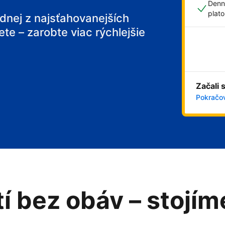
Denn
plat
ednej z najsťahovanejších
ete – zarobte viac rýchlejšie
 breakfast
Začali 
Pokračov
tí bez obáv – stojí