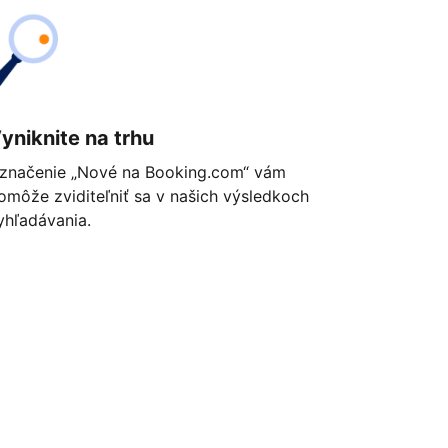
yniknite na trhu
značenie „Nové na Booking.com“ vám
omôže zviditeľniť sa v našich výsledkoch
yhľadávania.