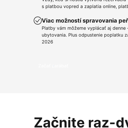
s platbou vopred a zaplatia online, pla
Viac možností spravovania pe
Platby vám môžeme vyplácať aj denne –
ubytovania. Plus odpustenie poplatku z
2026
Začať zarábať
Začnite raz-d