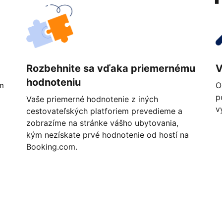
Rozbehnite sa vďaka priemernému
V
hodnoteniu
m
O
p
Vaše priemerné hodnotenie z iných
v
cestovateľských platforiem prevedieme a
zobrazíme na stránke vášho ubytovania,
kým nezískate prvé hodnotenie od hostí na
Booking.com.