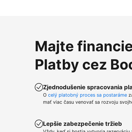
Majte financi
Platby cez B
Zjednodušenie spracovania pla
O
celý platobný proces sa postaráme
z
mať viac času venovať sa rozvoju svojh
Lepšie zabezpečenie tržieb
Vždy, keď si hostia vytvoria rezerváci