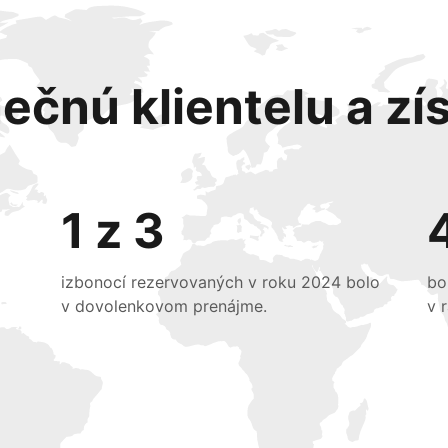
ečnú klientelu a zís
1 z 3
izbonocí rezervovaných v roku 2024 bolo
bo
v dovolenkovom prenájme.
v 