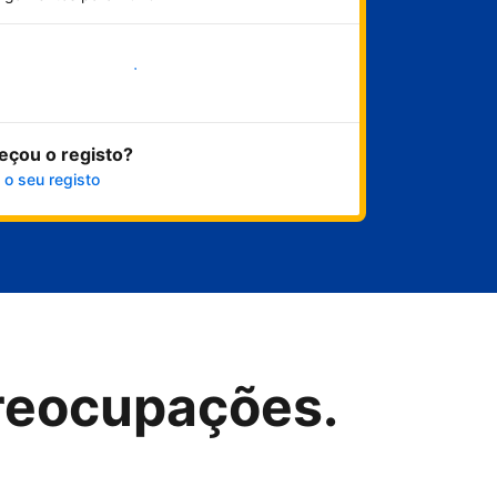
Comece já
eçou o registo?
 o seu registo
reocupações.