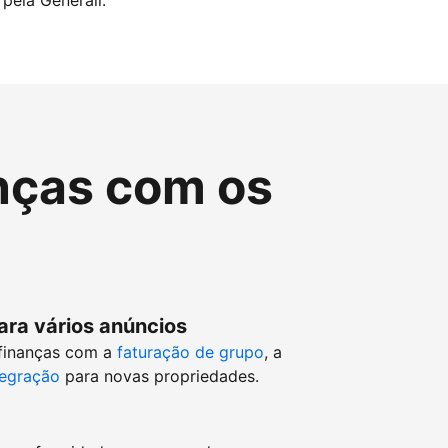
pela Generali.
nças com os
ara vários anúncios
 finanças com a
faturação de grupo
, a
tegração
para novas propriedades.