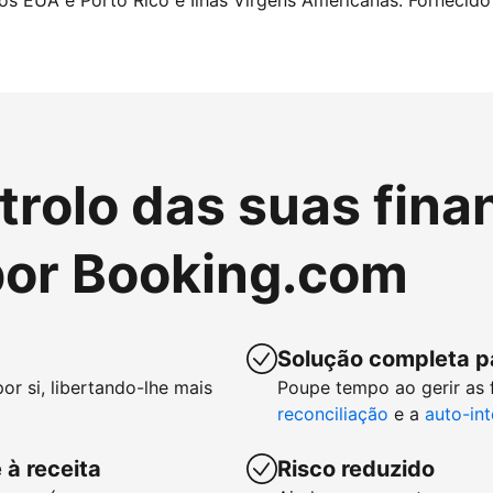
nos EUA e Porto Rico e Ilhas Virgens Americanas. Fornecido 
rolo das suas fina
or Booking.com
Solução completa p
or si, libertando-lhe mais
Poupe tempo ao gerir as
reconciliação
e a
auto-in
 à receita
Risco reduzido