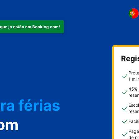
 que já estão em Booking.com!
Regi
mento
Prot
1 mil
45% 
rese
ra férias
Escol
rese
com
Faci
Paga
de p