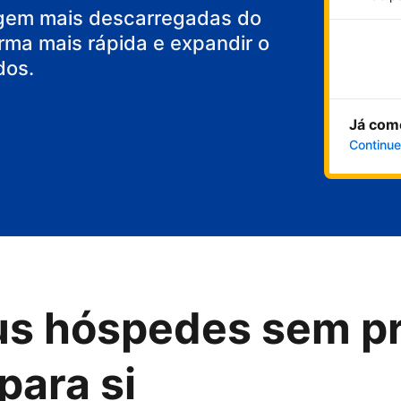
gem mais descarregadas do
rma mais rápida e expandir o
dos.
Já com
Continue
us hóspedes sem p
para si