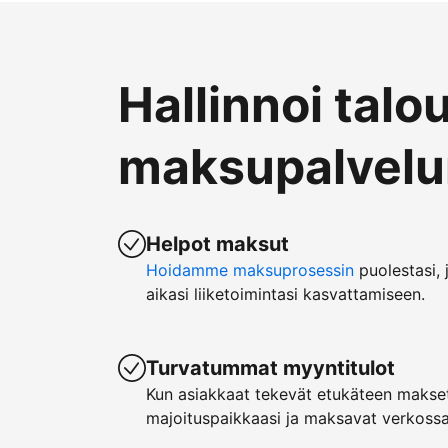
Hallinnoi talo
maksupalvelun
Helpot maksut
Hoidamme maksuprosessin
puolestasi, 
aikasi liiketoimintasi kasvattamiseen.
Turvatummat myyntitulot
Kun asiakkaat tekevät etukäteen makset
majoituspaikkaasi ja maksavat verkossa