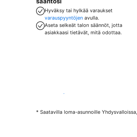
sääntösi
Hyväksy tai hylkää varaukset
varauspyyntöjen
avulla.
Aseta selkeät talon säännöt, jotta
asiakkaasi tietävät, mitä odottaa.
Ryhdy majoittajaksi
* Saatavilla loma-asunnoille Yhdysvalloissa,