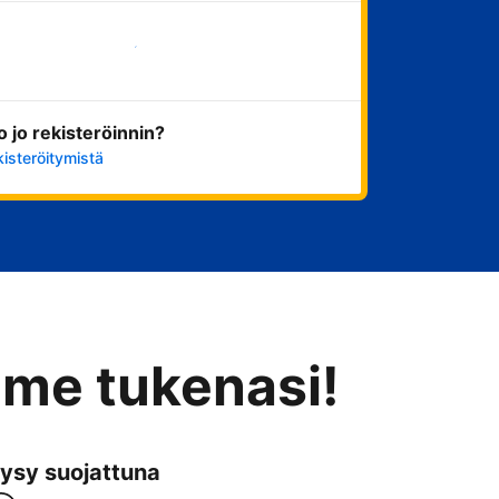
Aloita nyt
ko jo rekisteröinnin?
kisteröitymistä
mme tukenasi!
ysy suojattuna