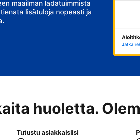
teen maailman ladatuimmista
 tienata lisätuloja nopeasti ja
a.
Aloitit
Jatka re
kaita huoletta. Ole
Tutustu asiakkaisiisi
P