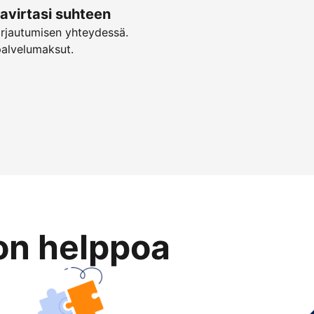
virtasi suhteen
irjautumisen yhteydessä.
palvelumaksut.
on helppoa