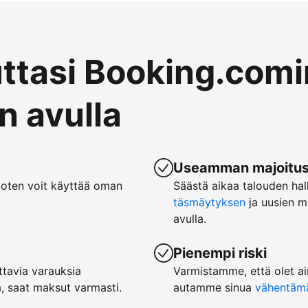
uttasi Booking.comi
 avulla
Useamman majoituspa
joten voit käyttää oman
Säästä aikaa talouden hal
täsmäytyksen
ja uusien m
avulla.
Pienempi riski
tavia varauksia
Varmistamme, että olet ai
, saat maksut varmasti.
autamme sinua
vähentämää