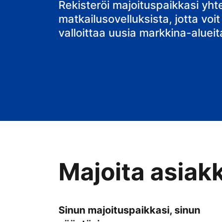
Rekisteröi majoituspaikkasi yh
matkailusovelluksista, jotta voit
valloittaa uusia markkina-alueit
Majoita asiak
Sinun majoituspaikkasi, sinun