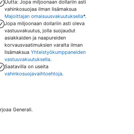
Uutta: Jopa miljoonaan dollariin asti
vahinkosuojaa ilman lisämaksua
Majoittajan omaisuusvakuutuksella
*.
Jopa miljoonaan dollariin asti oleva
vastuuvakuutus, jolla suojaudut
asiakkaiden ja naapureiden
korvausvaatimuksien varalta ilman
lisämaksua
Yhteistyökumppaneiden
vastuuvakuutuksella
.
Saatavilla on useita
vahinkosuojavaihtoehtoja
.
rjoaa Generali.