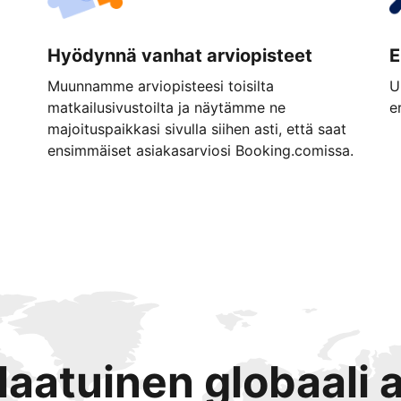
Hyödynnä vanhat arviopisteet
E
Muunnamme arviopisteesi toisilta
U
matkailusivustoilta ja näytämme ne
e
majoituspaikkasi sivulla siihen asti, että saat
ensimmäiset asiakasarviosi Booking.comissa.
tlaatuinen globaali