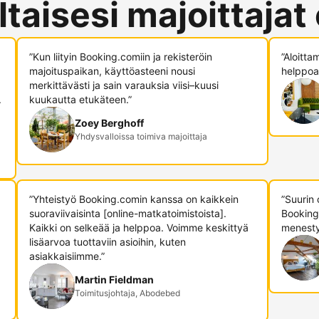
ltaisesi majoittajat
”Kun liityin Booking.comiin ja rekisteröin
”Aloitta
majoituspaikan, käyttöasteeni nousi
helppoa,
merkittävästi ja sain varauksia viisi–kuusi
.
kuukautta etukäteen.”
Zoey Berghoff
Yhdysvalloissa toimiva majoittaja
”Yhteistyö Booking.comin kanssa on kaikkein
”Suurin
suoraviivaisinta [online-matkatoimistoista].
Booking
Kaikki on selkeää ja helppoa. Voimme keskittyä
menesty
lisäarvoa tuottaviin asioihin, kuten
asiakkaisiimme.”
Martin Fieldman
Toimitusjohtaja, Abodebed