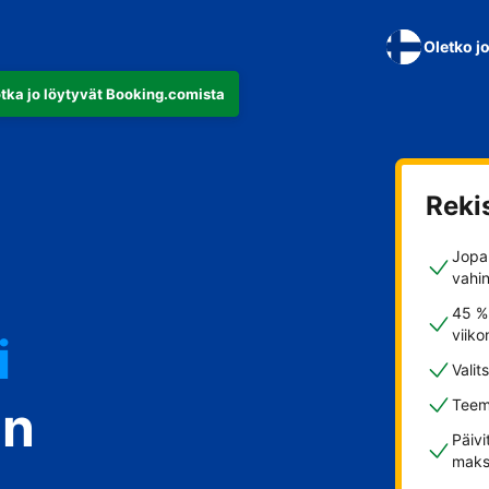
Oletko j
otka jo löytyvät Booking.comista
Reki
Jopa 
vahi
i
45 %
viiko
Valit
in
Teem
stisi
Päivi
maks