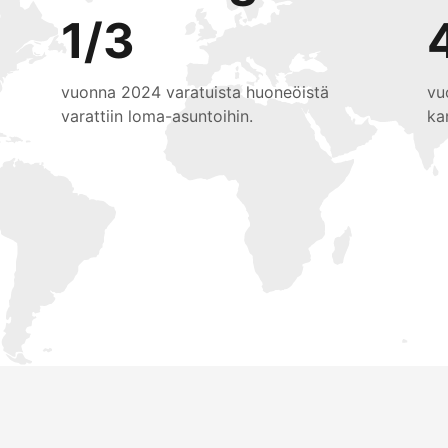
1/3
vuonna 2024 varatuista huoneöistä
vu
varattiin loma-asuntoihin.
ka