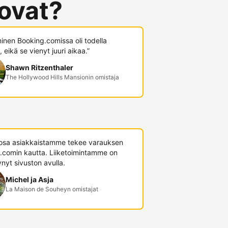
 ovat?
minen Booking.comissa oli todella
 eikä se vienyt juuri aikaa.”
Shawn Ritzenthaler
The Hollywood Hills Mansionin omistaja
 osa asiakkaistamme tekee varauksen
.comin kautta. Liiketoimintamme on
nyt sivuston avulla.
Michel ja Asja
La Maison de Souheyn omistajat