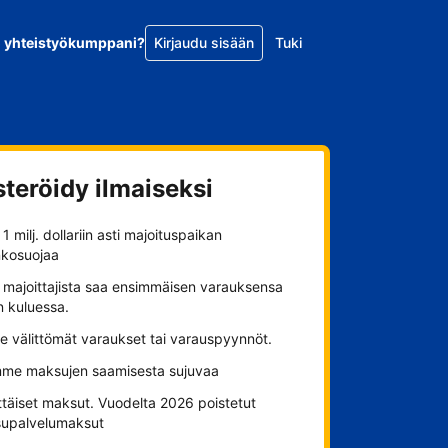
o yhteistyökumppani?
Kirjaudu sisään
Tuki
steröidy ilmaiseksi
1 milj. dollariin asti majoituspaikan
nkosuojaa
 majoittajista saa ensimmäisen varauksensa
n kuluessa.
se välittömät varaukset tai varauspyynnöt.
me maksujen saamisesta sujuvaa
ttäiset maksut. Vuodelta 2026 poistetut
upalvelumaksut