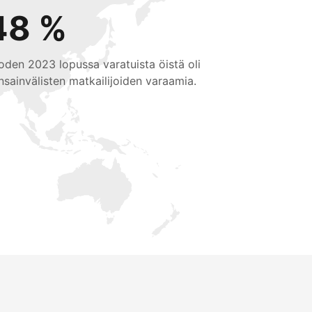
48 %
oden 2023 lopussa varatuista öistä oli
nsainvälisten matkailijoiden varaamia.