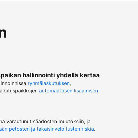
n
ikan hallinnointi yhdellä kertaa
linnoinnissa
ryhmälaskutuksen
,
ajoituspaikkojen
automaattisen lisäämisen
na varautunut säädösten muutoksiin, ja
n petosten ja takaisinveloitusten riskiä
.