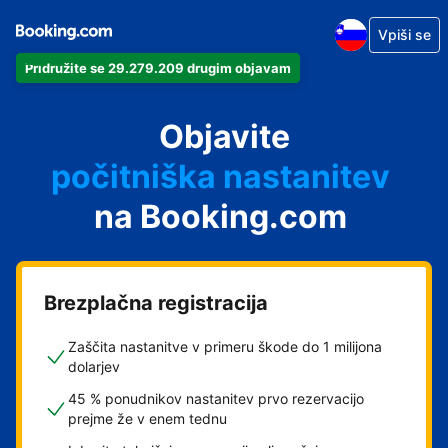
Vpiši se
Pridružite se 29.279.209 drugim objavam
svoj apartma
svoj hotel
Objavite
počitniška nastanitev
na Booking.com
svoje gostišče
svoj B&B
Brezplačna registracija
Zaščita nastanitve v primeru škode do 1 milijona
dolarjev
45 % ponudnikov nastanitev prvo rezervacijo
prejme že v enem tednu