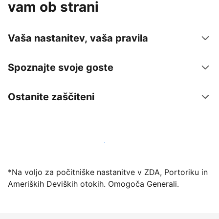
vam ob strani
Vaša nastanitev, vaša pravila
Spoznajte svoje goste
Ostanite zaščiteni
Danes ponudite nastanitev prek naše platforme
*Na voljo za počitniške nastanitve v ZDA, Portoriku in
Ameriških Deviških otokih. Omogoča Generali.