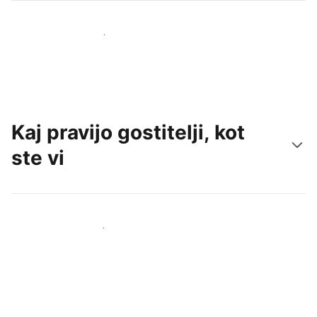
Pridobite nove goste še danes
Kaj pravijo gostitelji, kot
ste vi
Pridruži se drugim gostiteljem