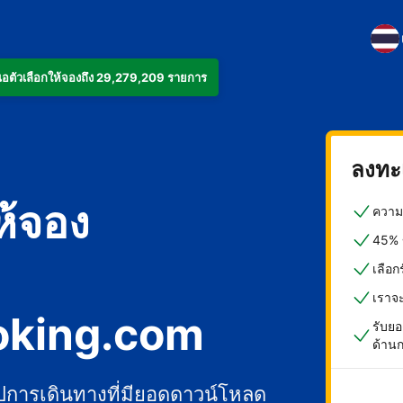
งเสนอตัวเลือกให้จองถึง 29,279,209 รายการ
ลงทะเ
ห้จอง
ความค
45% ข
เลือ
เราจ
oking.com
รับยอ
ด้าน
ปการเดินทางที่มียอดดาวน์โหลด