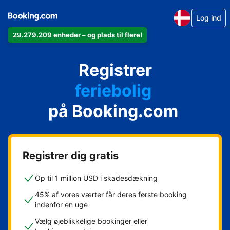
Log ind
29.279.209 enheder – og plads til flere!
din lejlighed
Registrer
dit hotel
feriebolig
på Booking.com
dit pensionat
dit bed & breakfast
Registrer dig gratis
Op til 1 million USD i skadesdækning
45% af vores værter får deres første booking
indenfor en uge
Vælg øjeblikkelige bookinger eller