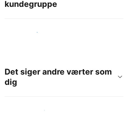
kundegruppe
Nå ud til nye gæster i dag
Det siger andre værter som
dig
Slut dig til andre værter som dig