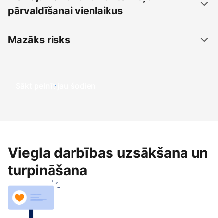
pārvaldīšanai vienlaikus
Mazāks risks
Sākt pelnīt jau šodien
Viegla darbības uzsākšana un
turpināšana