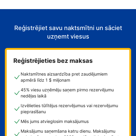
Reģistrējiet savu naktsmītni un sāciet
uzņemt viesus
Reģistrējieties bez maksas
Naktsmītnes aizsardzība pret zaudējumiem
apmērā līdz 1 $ miljonam
45% viesu uzņēmēju saņem pirmo rezervējumu
nedēļas laikā
Izvēlieties tūlītējus rezervējumus vai rezervējumu
pieprasīšanu
Mēs jums atvieglosim maksājumus
Maksājumu saņemšana katru dienu. Maksājumu