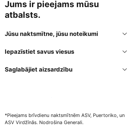
Jums ir pieejams mūsu
atbalsts.
Jūsu naktsmītne, jūsu noteikumi
Iepazīstiet savus viesus
Saglabājiet aizsardzību
Izvietot piedāvājumu mūsu platformā
*Pieejams brīvdienu naktsmītnēm ASV, Puertoriko, un
ASV Virdžīnās. Nodrošina Generali.