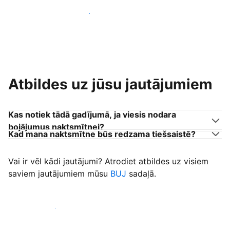
Pievienoties citiem viesu uzņēmējiem
Atbildes uz jūsu jautājumiem
Kas notiek tādā gadījumā, ja viesis nodara
bojājumus naktsmītnei?
Kad mana naktsmītne būs redzama tiešsaistē?
Vai ir vēl kādi jautājumi? Atrodiet atbildes uz visiem
saviem jautājumiem mūsu
BUJ
sadaļā.
Sākt uzņemt viesus