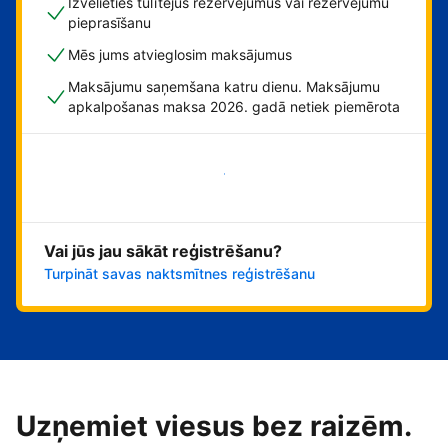
Izvēlieties tūlītējus rezervējumus vai rezervējumu
pieprasīšanu
Mēs jums atvieglosim maksājumus
Maksājumu saņemšana katru dienu. Maksājumu
apkalpošanas maksa 2026. gadā netiek piemērota
Sāciet tūlīt!
Vai jūs jau sākāt reģistrēšanu?
Turpināt savas naktsmītnes reģistrēšanu
Uzņemiet viesus bez raizēm.