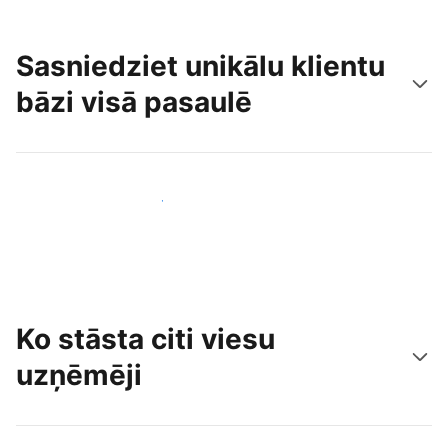
Sasniedziet unikālu klientu
bāzi visā pasaulē
Sasniegt jaunus viesus jau šodien
Ko stāsta citi viesu
uzņēmēji