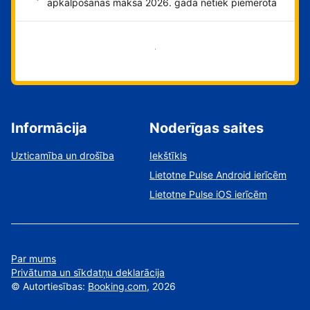
apkalpošanas maksa 2026. gadā netiek piemērota
Sāciet tūlīt!
Informācija
Noderīgas saites
Uzticamība un drošība
Iekštīkls
Lietotne Pulse Android ierīcēm
Lietotne Pulse iOS ierīcēm
Par mums
Privātuma un sīkdatņu deklarācija
©
Autortiesības:
Booking.com
, 2026