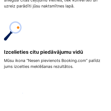
snieguši citās ceļojumu vietnēs, tiek konvertēti un
uzreiz parādīti jūsu naktsmītnes lapā.
Izcelieties citu piedāvājumu vidū
Mūsu ikona “Nesen pievienots Booking.com” palīdz
jums izcelties meklēšanas rezultātos.
Sākt jau šodien