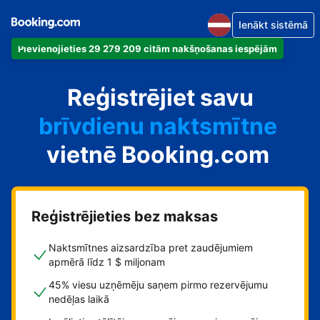
Ienākt sistēmā
Pievienojieties 29 279 209 citām nakšņošanas iespējām
dzīvokli
Reģistrējiet savu
viesnīcu
brīvdienu naktsmītne
vietnē Booking.com
viesu namu
pansiju
Reģistrējieties bez maksas
Naktsmītnes aizsardzība pret zaudējumiem
apmērā līdz 1 $ miljonam
45% viesu uzņēmēju saņem pirmo rezervējumu
nedēļas laikā