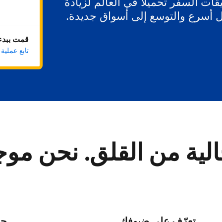
ات السفر تحميلاً في العالم لزيادة
ل أسرع والتوسع إلى أسواق جديدة.
قمت ببدء 
تابع عملية
لية من القلق. نحن مو
تعرّف على ضيوفك
حا