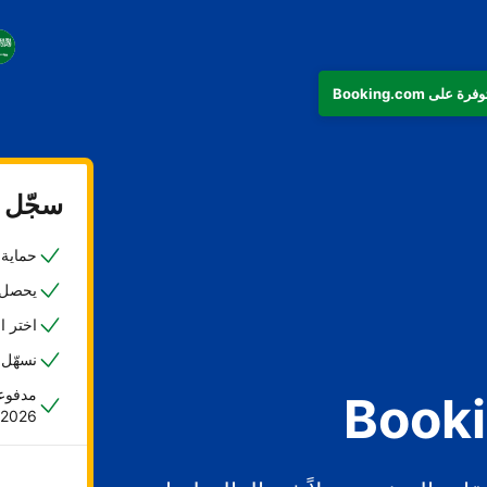
سجّل ع
حماية ض
يحصل 45% من المضيفين على حجزهم الأول خلا
اختر ا
نسهّل 
مدفوعا
2026