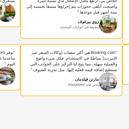
الخاص بي، ارتفع معدل الإشغال لدي بنسبة كبيرة
يستغرق أ
وأصبحت أتلقى حجوزات يتم إجراؤها مسبقاً بخمسة إلى
ستة أشهر قبل موعدها."
زوي بيرغوف
مضيفة في الولايات المتحدة
"Booking.com هي أكثر منصات [وكالات السفر عبر
الإنترنت] بساطةً في الاستخدام. فكل شيء واضح
ساعدتنا ع
والعملية سهلة، مما يتيح لنا التركيز على الجوانب التي
اليوم."
نستطيع إضافة قيمة فعلية إليها، مثل تجربة الضيوف."
مارتن فيلدمان
مدير عام، Abodebed