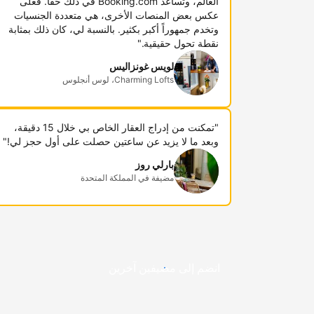
العالم، وتساعد Booking.com في ذلك حقاً. فعلى
عكس بعض المنصات الأخرى، هي متعددة الجنسيات
وتخدم جمهوراً أكبر بكثير. بالنسبة لي، كان ذلك بمثابة
نقطة تحول حقيقية."
لويس غونزاليس
Charming Lofts، لوس أنجلوس
"تمكنت من إدراج العقار الخاص بي خلال 15 دقيقة،
وبعد ما لا يزيد عن ساعتين حصلت على أول حجز لي!"
بارلي روز
مضيفة في المملكة المتحدة
انضم إلى مضيفين آخرين