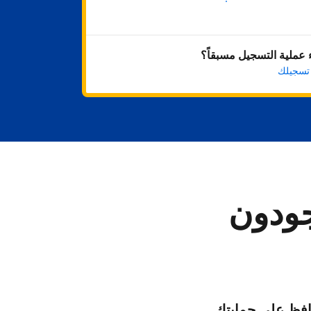
ابدأ الآن
عملية التسجيل مسبقاً؟
 تسجيلك
جودون
فظ على حمايتك