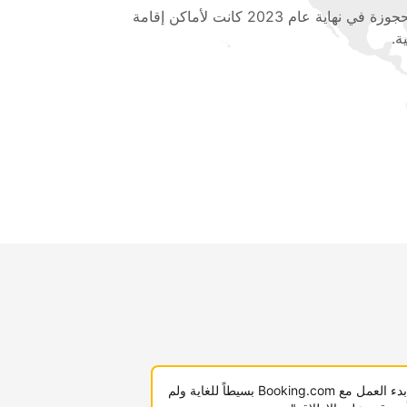
المحجوزة في نهاية عام 2023 كانت لأماكن إقامة
ة.
"لقد كان بدء العمل مع Booking.com بسيطاً للغاية ولم