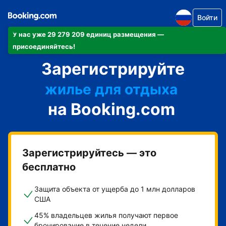
Войти
У нас уже 29 279 209 единиц размещения —
апартаменты/квартиру
присоединяйтесь!
Зарегистрируйте
отель
жилье для отдыха
на Booking.com
гостевой дом
мини-отель
Зарегистрируйтесь — это
бесплатно
Защита объекта от ущерба до 1 млн долларов
США
45% владельцев жилья получают первое
бронирование в течение недели