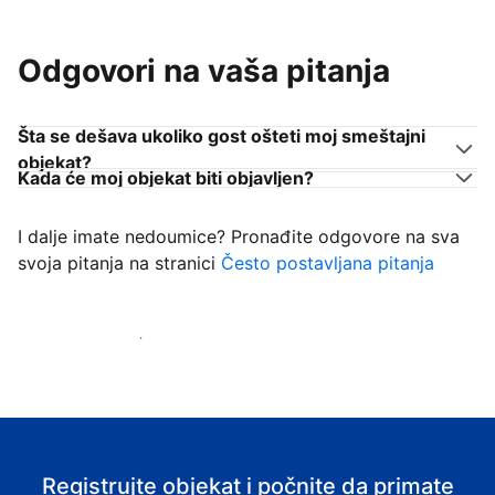
Odgovori na vaša pitanja
Šta se dešava ukoliko gost ošteti moj smeštajni
objekat?
Kada će moj objekat biti objavljen?
I dalje imate nedoumice? Pronađite odgovore na sva
svoja pitanja na stranici
Često postavljana pitanja
Počnite da primate goste
Registrujte objekat i počnite da primate