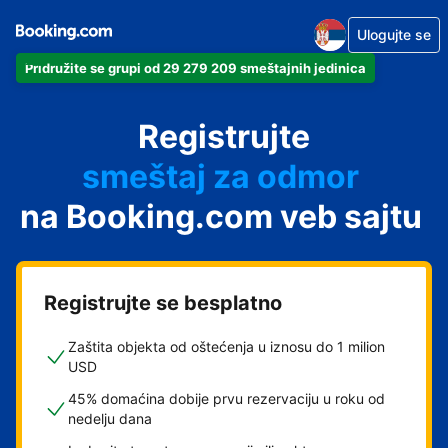
Ulogujte se
Pridružite se grupi od 29 279 209 smeštajnih jedinica
apartman
Registrujte
hotel
smeštaj za odmor
na Booking.com veb sajtu
pansion
hostel
Registrujte se besplatno
Zaštita objekta od oštećenja u iznosu do 1 milion
USD
45% domaćina dobije prvu rezervaciju u roku od
nedelju dana