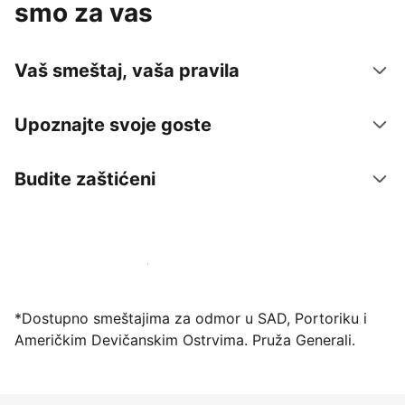
smo za vas
Vaš smeštaj, vaša pravila
Upoznajte svoje goste
Budite zaštićeni
Registrujte svoj objekat već danas
*Dostupno smeštajima za odmor u SAD, Portoriku i
Američkim Devičanskim Ostrvima. Pruža Generali.