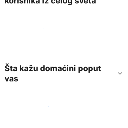
korisnika iz celog sveta
Privucite nove goste već danas
Šta kažu domaćini poput
vas
Pridružite se domaćinima poput vas