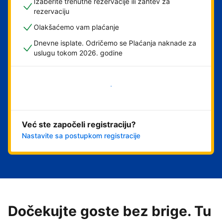
Izaberite trenutne rezervacije ili zahtev za
rezervaciju
Olakšaćemo vam plaćanje
Dnevne isplate. Odričemo se Plaćanja naknade za
uslugu tokom 2026. godine
Počnite odmah
Već ste započeli registraciju?
Nastavite sa postupkom registracije
Dočekujte goste bez brige. Tu