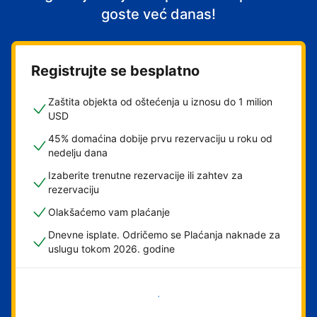
goste već danas!
Registrujte se besplatno
Zaštita objekta od oštećenja u iznosu do 1 milion
USD
45% domaćina dobije prvu rezervaciju u roku od
nedelju dana
Izaberite trenutne rezervacije ili zahtev za
rezervaciju
Olakšaćemo vam plaćanje
Dnevne isplate. Odričemo se Plaćanja naknade za
uslugu tokom 2026. godine
Počnite odmah