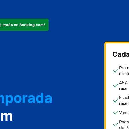
já estão na Booking.com!
Cada
nto
Prot
milh
45% 
rese
emporada
Esco
rese
om
Vamo
Paga
de P