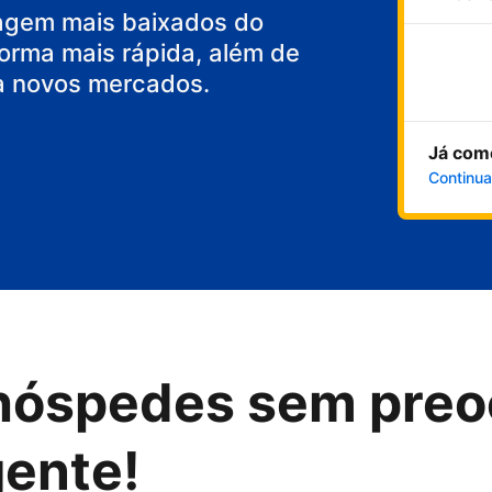
agem mais baixados do
orma mais rápida, além de
a novos mercados.
Já com
Continua
hóspedes sem preo
gente!