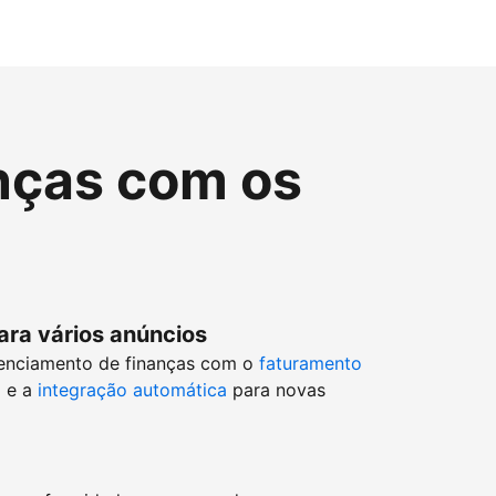
nças com os
ara vários anúncios
enciamento de finanças com o
faturamento
o
e a
integração automática
para novas