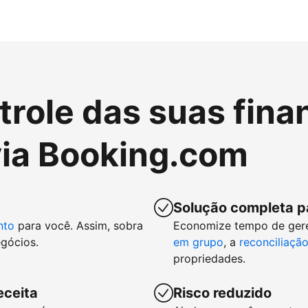
role das suas fina
ia Booking.com
Solução completa p
nto
para você. Assim, sobra
Economize tempo de ger
gócios.
em grupo
, a
reconciliaçã
propriedades.
eceita
Risco reduzido