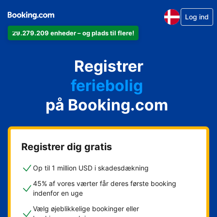
Log ind
29.279.209 enheder – og plads til flere!
din lejlighed
Registrer
dit hotel
feriebolig
på Booking.com
dit pensionat
dit bed & breakfast
Registrer dig gratis
Op til 1 million USD i skadesdækning
45% af vores værter får deres første booking
indenfor en uge
Vælg øjeblikkelige bookinger eller