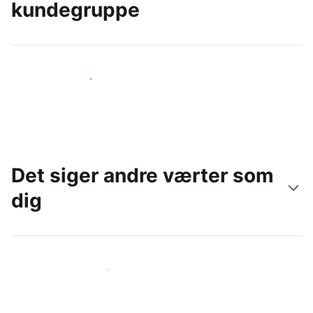
kundegruppe
Nå ud til nye gæster i dag
Det siger andre værter som
dig
Slut dig til andre værter som dig