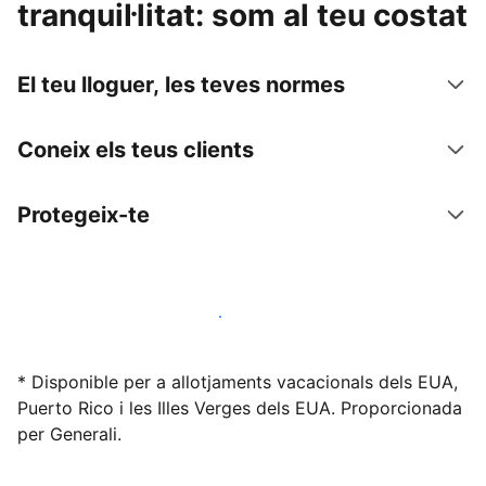
tranquil·litat: som al teu costat
El teu lloguer, les teves normes
Coneix els teus clients
Protegeix-te
Lloga l'allotjament amb nosaltres avui mateix
* Disponible per a allotjaments vacacionals dels EUA,
Puerto Rico i les Illes Verges dels EUA. Proporcionada
per Generali.