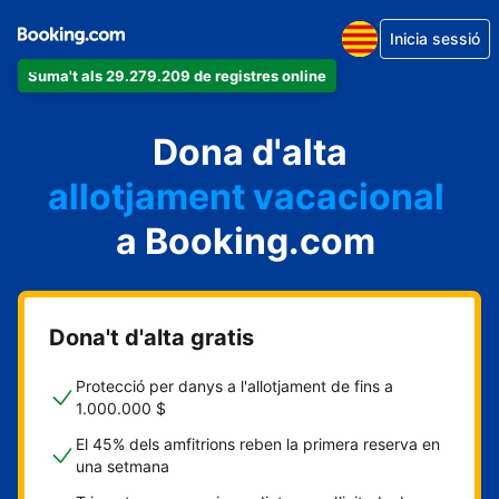
Inicia sessió
Suma't als 29.279.209 de registres online
un apartament
Dona d'alta
un hotel
allotjament vacacional
a Booking.com
un hostal
una casa rural
Dona't d'alta gratis
Protecció per danys a l'allotjament de fins a
1.000.000 $
El 45% dels amfitrions reben la primera reserva en
una setmana