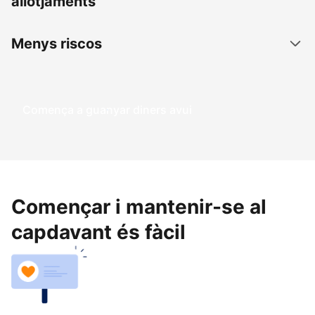
allotjaments
Menys riscos
Comença a guanyar diners avui
Començar i mantenir-se al
capdavant és fàcil