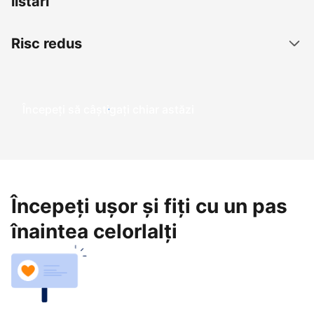
listări
Risc redus
Începeți să câștigați chiar astăzi
Începeți ușor și fiți cu un pas
înaintea celorlalți