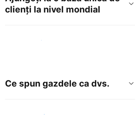
clienți la nivel mondial
Atrageți noi oaspeți astăzi
Ce spun gazdele ca dvs.
Alăturați-vă gazdelor ca dvs.