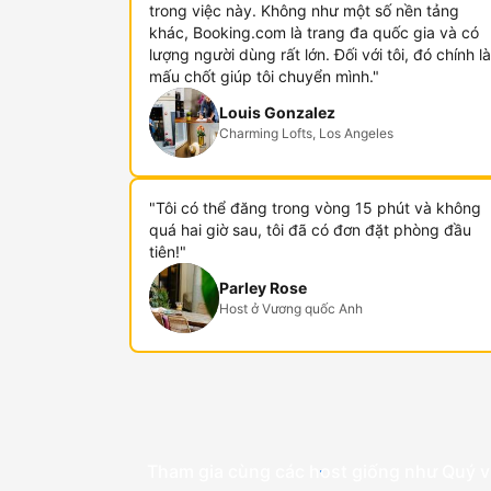
trong việc này. Không như một số nền tảng
khác, Booking.com là trang đa quốc gia và có
lượng người dùng rất lớn. Đối với tôi, đó chính là
mấu chốt giúp tôi chuyển mình."
Louis Gonzalez
Charming Lofts, Los Angeles
"Tôi có thể đăng trong vòng 15 phút và không
quá hai giờ sau, tôi đã có đơn đặt phòng đầu
tiên!"
Parley Rose
Host ở Vương quốc Anh
Tham gia cùng các host giống như Quý v