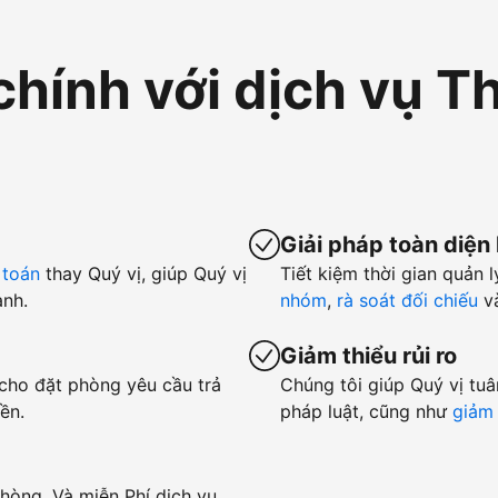
chính với dịch vụ T
Giải pháp toàn diện
 toán
thay Quý vị, giúp Quý vị
Tiết kiệm thời gian quản l
anh.
nhóm
,
rà soát đối chiếu
v
Giảm thiểu rủi ro
 cho đặt phòng yêu cầu trả
Chúng tôi giúp Quý vị tuâ
ền.
pháp luật, cũng như
giảm 
hòng. Và miễn Phí dịch vụ