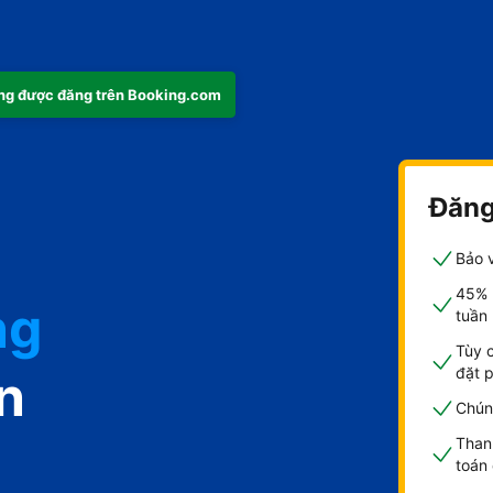
ng được đăng trên Booking.com
Đăng
Bảo v
45% 
ng
tuần
Tùy 
đặt 
n
Chúng
Than
toán