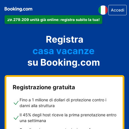
Accedi
29.279.209 unità già online: registra subito la tua!
il tuo appartamento
il tuo hotel
Registra
casa vacanze
la tua guest house
su Booking.com
il tuo B&B
Registrazione gratuita
Fino a 1 milione di dollari di protezione contro i
danni alla struttura
Il 45% degli host riceve la prima prenotazione entro
una settimana