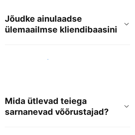
Jõudke ainulaadse
ülemaailmse kliendibaasini
Jõua juba täna uute külastajateni
Mida ütlevad teiega
sarnanevad võõrustajad?