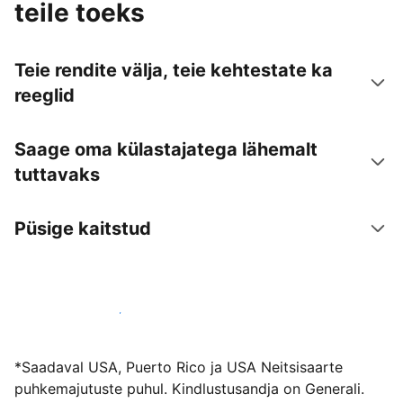
teile toeks
Teie rendite välja, teie kehtestate ka
reeglid
Saage oma külastajatega lähemalt
tuttavaks
Püsige kaitstud
Võõrusta meiega juba täna
*Saadaval USA, Puerto Rico ja USA Neitsisaarte
puhkemajutuste puhul. Kindlustusandja on Generali.