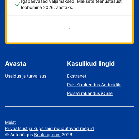
Igapäevased väljamaksed. Maksete teenustasust
loobumine 2026. aastaks.
Alusta kohe
Avasta
Kasulikud lingid
Usaldus ja turvalisus
Ekstranet
Pulse'i rakendus Androidile
Pulse'i rakendus iOSile
Meist
Privaatsust ja küpsiseid puudutavad reeglid
©
Autoriõigus
Booking.com
2026