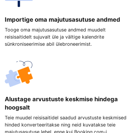
Importige oma majutusasutuse andmed
Tooge oma majutusasutuse andmed muudelt
reisisaitidelt sujuvalt üle ja vältige kalendrite
sünkroniseerimise abil ülebroneerimist.
Alustage arvustuste keskmise hindega
hoogsalt
Teie muudel reisisaitidel saadud arvustuste keskmised
hinded konverteeritakse ning neid kuvatakse teie
majutusasutuse lehel, enne kui Booking.com-i