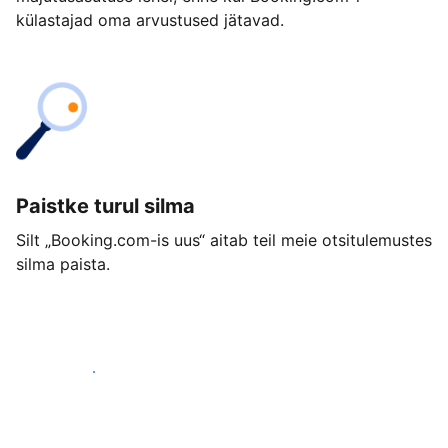
külastajad oma arvustused jätavad.
Paistke turul silma
Silt „Booking.com-is uus“ aitab teil meie otsitulemustes
silma paista.
Alusta juba täna