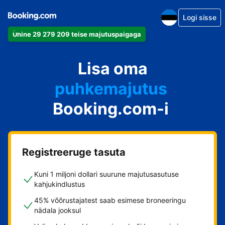
Logi sisse
Ühine 29 279 209 teise majutuspaigaga
apartement
Lisa oma
hotell
puhkemajutus
Booking.com-i
külalistemaja
hostel
Registreeruge tasuta
Kuni 1 miljoni dollari suurune majutusasutuse
kahjukindlustus
45% võõrustajatest saab esimese broneeringu
nädala jooksul