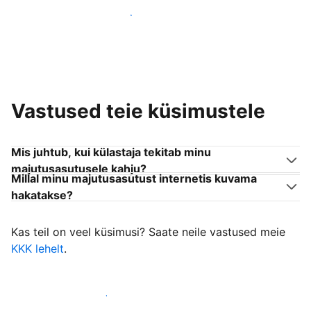
Liitu endaga sarnanevate võõrustajatega
Vastused teie küsimustele
Mis juhtub, kui külastaja tekitab minu
majutusasutusele kahju?
Millal minu majutusasutust internetis kuvama
hakatakse?
Kas teil on veel küsimusi? Saate neile vastused meie
KKK lehelt
.
Alusta külastajate vastuvõtmist