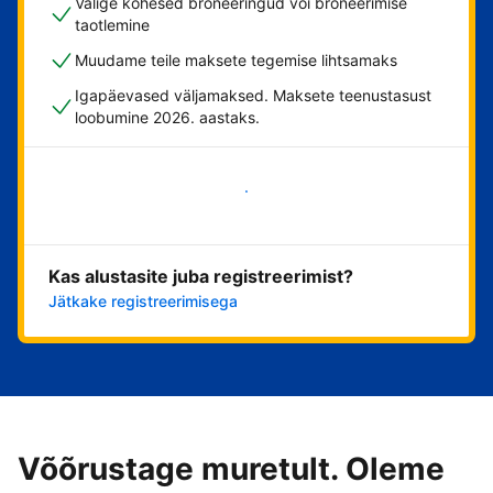
Valige kohesed broneeringud või broneerimise
taotlemine
Muudame teile maksete tegemise lihtsamaks
Igapäevased väljamaksed. Maksete teenustasust
loobumine 2026. aastaks.
Alusta kohe
Kas alustasite juba registreerimist?
Jätkake registreerimisega
Võõrustage muretult. Oleme