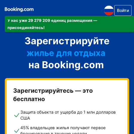
Войти
У нас уже 29 279 209 единиц размещения —
апартаменты/квартиру
присоединяйтесь!
отель
Зарегистрируйте
жилье для отдыха
гостевой дом
на Booking.com
мини-отель
Зарегистрируйтесь — это
бесплатно
Защита объекта от ущерба до 1 млн долларов
США
45% владельцев жилья получают первое
бронирование в течение недели