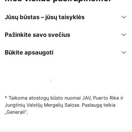
Jūsų būstas – jūsų taisyklės
Pažinkite savo svečius
Būkite apsaugoti
Registruotis mūsų platformoje dabar
* Taikoma atostogų būsto nuomai JAV, Puerto Rike ir
Jungtinių Valstijų Mergelių Salose. Paslaugą teikia
„Generali“.