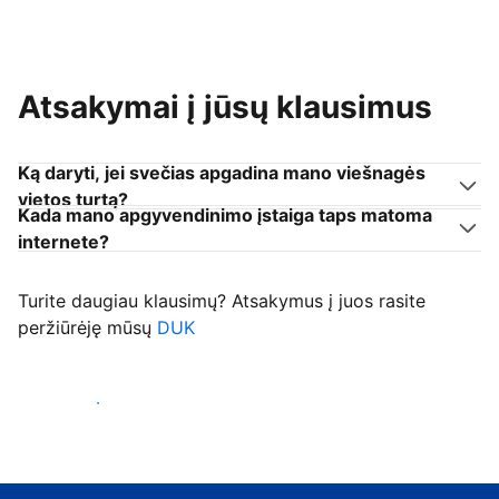
Atsakymai į jūsų klausimus
Ką daryti, jei svečias apgadina mano viešnagės
vietos turtą?
Kada mano apgyvendinimo įstaiga taps matoma
internete?
Turite daugiau klausimų? Atsakymus į juos rasite
peržiūrėję mūsų
DUK
Priimti svečius