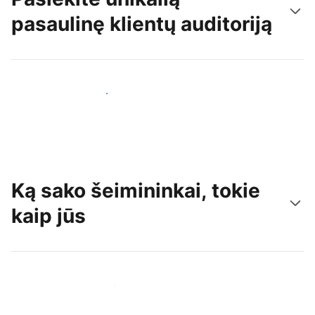
pasaulinę klientų auditoriją
Pritraukti naujų svečių šiandien
Ką sako šeimininkai, tokie
kaip jūs
Prisijungti prie panašių šeimininkų