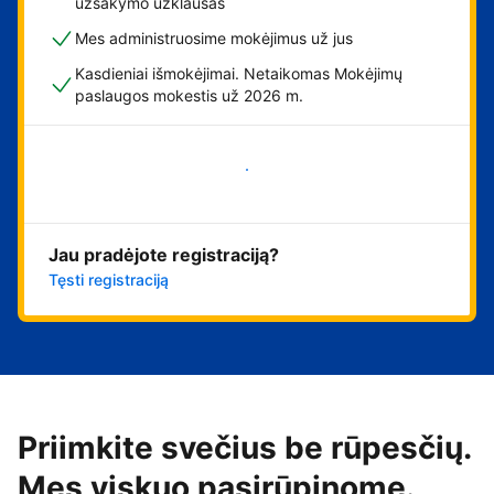
užsakymo užklausas
Mes administruosime mokėjimus už jus
Kasdieniai išmokėjimai. Netaikomas Mokėjimų
paslaugos mokestis už 2026 m.
Pradėti
Jau pradėjote registraciją?
Tęsti registraciją
Priimkite svečius be rūpesčių.
Mes viskuo pasirūpinome.