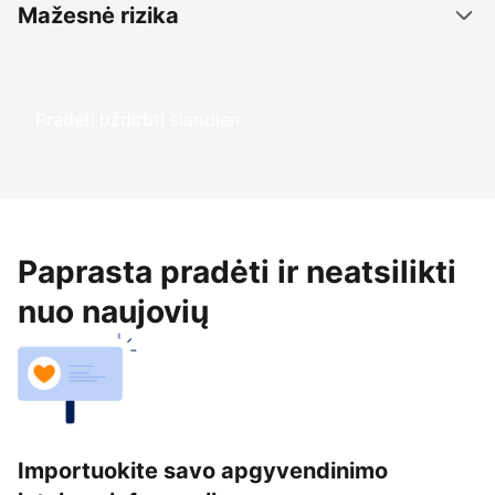
Mažesnė rizika
Pradėti uždirbti šiandien
Paprasta pradėti ir neatsilikti
nuo naujovių
Importuokite savo apgyvendinimo