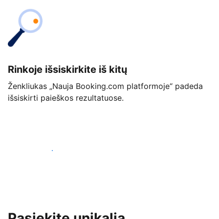
Rinkoje išsiskirkite iš kitų
Ženkliukas „Nauja Booking.com platformoje“ padeda
išsiskirti paieškos rezultatuose.
Pradėti jau šiandien
Pasiekite unikalią