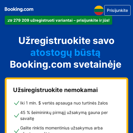
Prisijunkite
29 279 209 užregistruoti variantai – prisijunkite ir jūs!
apartamentus
Užregistruokite savo
viešbutį
atostogų būstą
Booking.com svetainėje
svečių namus
nakvynės su pusryčiais
namus
Užsiregistruokite nemokamai
Iki 1 mln. $ vertės apsauga nuo turtinės žalos
45 % šeimininkų pirmąjį užsakymą gauna per
savaitę
Galite rinktis momentinius užsakymus arba