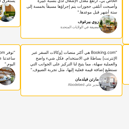
الخاص بي، ارتفع معدل الإشغال لدي بنسبة كبيرة
يستغرق أ
وأصبحت أتلقى حجوزات يتم إجراؤها مسبقاً بخمسة إلى
ستة أشهر قبل موعدها."
زوي بيرغوف
مضيفة في الولايات المتحدة
"Booking.com هي أكثر منصات [وكالات السفر عبر
الإنترنت] بساطةً في الاستخدام. فكل شيء واضح
ساعدتنا ع
والعملية سهلة، مما يتيح لنا التركيز على الجوانب التي
اليوم."
نستطيع إضافة قيمة فعلية إليها، مثل تجربة الضيوف."
مارتن فيلدمان
مدير عام، Abodebed