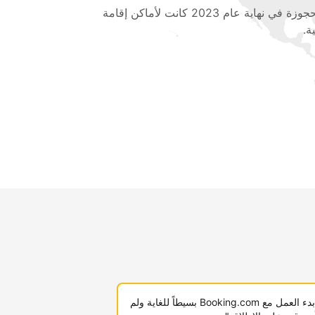
المحجوزة في نهاية عام 2023 كانت لأماكن إقامة
ة.
"لقد كان بدء العمل مع Booking.com بسيطاً للغاية ولم