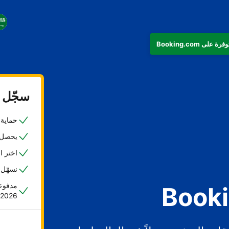
سجّل ع
حماية ض
يحصل 45% من المضيفين على حجزهم الأول خلا
اختر ا
نسهّل 
مدفوعا
2026