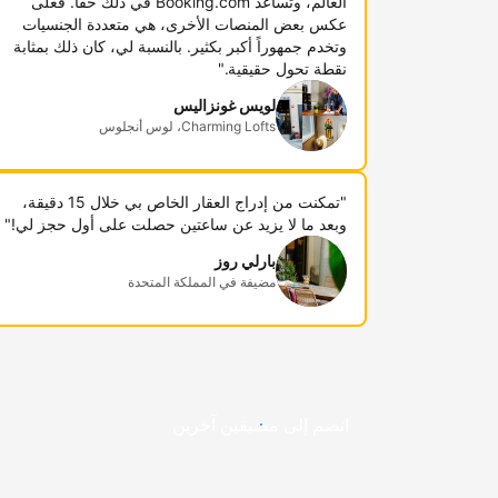
العالم، وتساعد Booking.com في ذلك حقاً. فعلى
عكس بعض المنصات الأخرى، هي متعددة الجنسيات
وتخدم جمهوراً أكبر بكثير. بالنسبة لي، كان ذلك بمثابة
نقطة تحول حقيقية."
لويس غونزاليس
Charming Lofts، لوس أنجلوس
"تمكنت من إدراج العقار الخاص بي خلال 15 دقيقة،
وبعد ما لا يزيد عن ساعتين حصلت على أول حجز لي!"
بارلي روز
مضيفة في المملكة المتحدة
انضم إلى مضيفين آخرين