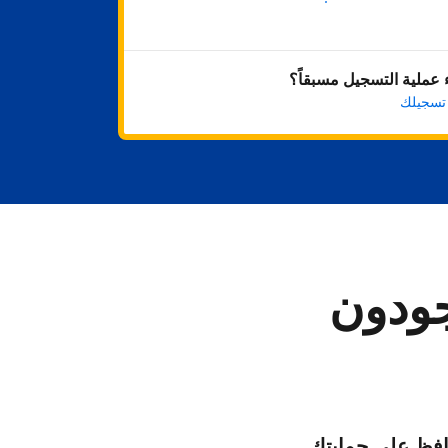
ابدأ الآن
عملية التسجيل مسبقاً؟
 تسجيلك
جودون
فظ على حمايتك