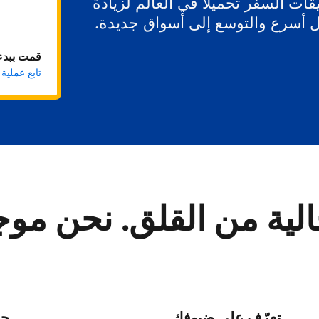
ات السفر تحميلاً في العالم لزيادة
ل أسرع والتوسع إلى أسواق جديدة.
قمت ببدء 
تابع عملية
لية من القلق. نحن مو
تعرّف على ضيوفك
حا