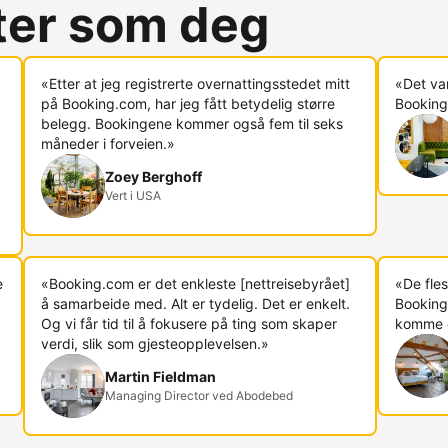
rter som deg
«Etter at jeg registrerte overnattingsstedet mitt
«Det va
på Booking.com, har jeg fått betydelig større
Booking.
belegg. Bookingene kommer også fem til seks
måneder i forveien.»
Zoey Berghoff
Vert i USA
e
«Booking.com er det enkleste [nettreisebyrået]
«De fles
å samarbeide med. Alt er tydelig. Det er enkelt.
Booking
Og vi får tid til å fokusere på ting som skaper
komme di
verdi, slik som gjesteopplevelsen.»
Martin Fieldman
Managing Director ved Abodebed