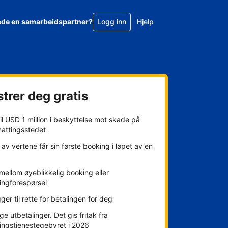
ede en samarbeidspartner?
Logg inn
Hjelp
trer deg gratis
l USD 1 million i beskyttelse mot skade på
nattingsstedet
av vertene får sin første booking i løpet av en
mellom øyeblikkelig booking eller
ingforespørsel
gger til rette for betalingen for deg
ge utbetalinger. Det gis fritak fra
ingstjenestegebyret i 2026