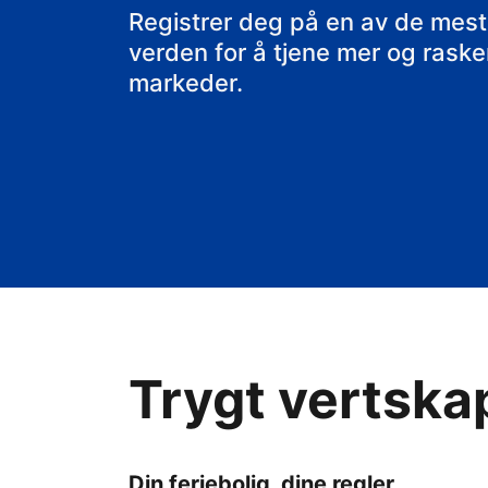
rorbua di
Registrer deg på en av de mest
verden for å tjene mer og raskere
markeder.
Trygt vertska
Din feriebolig, dine regler