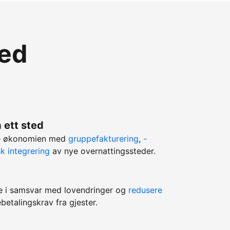
med
 ett sted
ere økonomien med
gruppefakturering
,
-
k integrering
av nye overnattingssteder.
e i samsvar med lovendringer og
redusere
betalingskrav fra gjester.