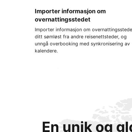
Importer informasjon om
overnattingsstedet
Importer informasjon om overnattingsstede
ditt sømløst fra andre reisenettsteder, og
unngå overbooking med synkronisering av
kalendere.
Kom i gang i dag
En unik og g