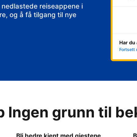
 nedlastede reiseappene i
, og å få tilgang til nye
Har du 
Fortsett 
p Ingen grunn til b
Bli bedre kjent med gjestene
B