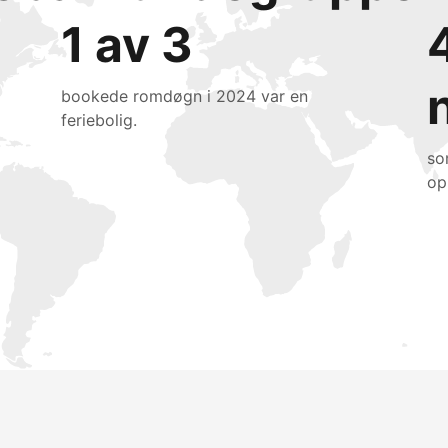
1 av 3
bookede romdøgn i 2024 var en
feriebolig.
so
op