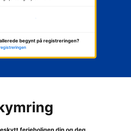
Kom i gang nå
allerede begynt på registreringen?
registreringen
ekymring
eskytt ferieboligen din og deg