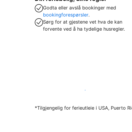
Godta eller avslå bookinger med
bookingforespørsler
.
Sørg for at gjestene vet hva de kan
forvente ved å ha tydelige husregler.
Lei ut ferieboligen din gjennom oss i dag
*Tilgjengelig for ferieutleie i USA, Puerto