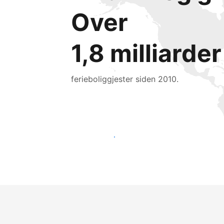
Over
1,8 milliarder
ferieboliggjester siden 2010.
Nå ut til nye gjester i dag