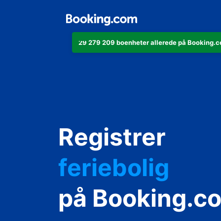
29 279 209 boenheter allerede på Booking.co
leiligheten di
Registrer
hotellet ditt
feriebolig
gjestgiveriet d
på Booking.c