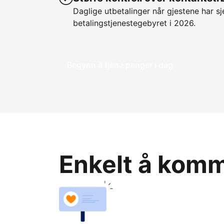
Daglige utbetalinger når gjestene har sje
betalingstjenestegebyret i 2026.
Begynn å tjene penger i dag
Enkelt å komme