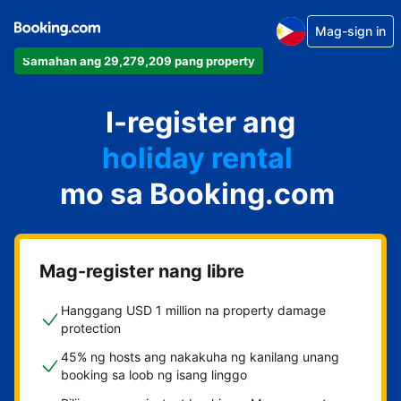
Mag-sign in
Samahan ang 29,279,209 pang property
apartment
I-register ang
hotel
holiday rental
mo sa Booking.com
guest house
bed and breakfast
Mag-register nang libre
Hanggang USD 1 million na property damage
protection
45% ng hosts ang nakakuha ng kanilang unang
booking sa loob ng isang linggo