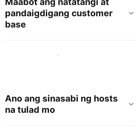
Maabot ang natatangi at
pandaigdigang customer
base
Makaabot ng mga bagong guest ngayon
Ano ang sinasabi ng hosts
na tulad mo