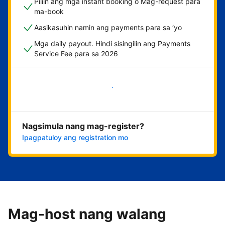
Piliin ang mga instant booking o Mag-request para
ma-book
Aasikasuhin namin ang payments para sa ‘yo
Mga daily payout. Hindi sisingilin ang Payments
Service Fee para sa 2026
Magsimula na
Nagsimula nang mag-register?
Ipagpatuloy ang registration mo
Mag-host nang walang