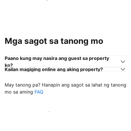
Sumama sa mga host na tulad mo
Mga sagot sa tanong mo
Paano kung may nasira ang guest sa property
ko?
Kailan magiging online ang aking property?
May tanong pa? Hanapin ang sagot sa lahat ng tanong
mo sa aming
FAQ
Simulang i-welcome ang mga guest